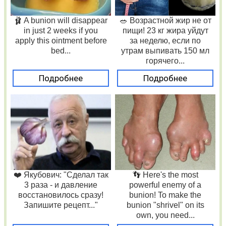
🩰 A bunion will disappear
🥗 Возрастной жир не от
in just 2 weeks if you
пищи! 23 кг жира уйдут
apply this ointment before
за неделю, если по
bed...
утрам выпивать 150 мл
горячего...
Подробнее
Подробнее
❤️ Якубович: "Сделал так
👣 Here's the most
3 раза - и давление
powerful enemy of a
восстановилось сразу!
bunion! To make the
Запишите рецепт..."
bunion "shrivel" on its
own, you need...