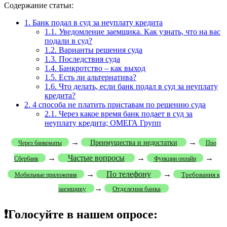
Содержание статьи:
1.
Банк подал в суд за неуплату кредита
1.1.
Уведомление заемщика. Как узнать, что на вас
подали в суд?
1.2.
Варианты решения суда
1.3.
Последствия суда
1.4.
Банкротство – как выход
1.5.
Есть ли альтернатива?
1.6.
Что делать, если банк подал в суд за неуплату
кредита?
2.
4 способа не платить приставам по решению суда
2.1.
Через какое время банк подает в суд за
неуплату кредита; ОМЕГА Групп
→
→
Преимущества и недостатки
Через банкоматы
Про
→
Частые вопросы
→
→
Сбербанк
Функции онлайн
→
По телефону
→
Требования к
Мобильные приложения
→
заемщику
Отделения банка
❗Голосуйте в нашем опросе: