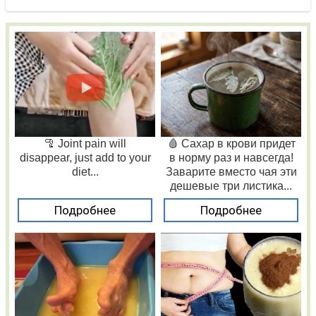
🦿 Joint pain will
🩸 Сахар в крови придет
disappear, just add to your
в норму раз и навсегда!
diet...
Заварите вместо чая эти
дешевые три листика...
Подробнее
Подробнее