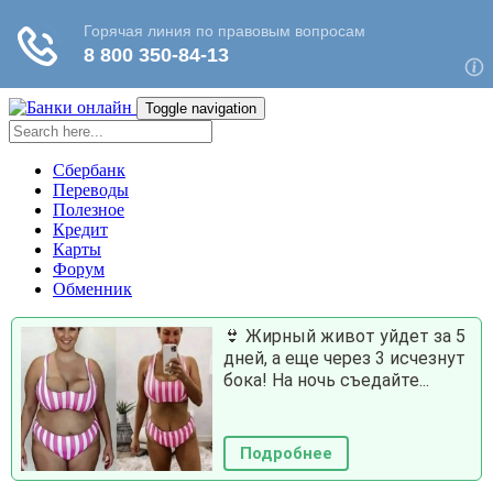
Toggle navigation
Сбербанк
Переводы
Полезное
Кредит
Карты
Форум
Обменник
👙 Жирный живот уйдет за 5
дней, а еще через 3 исчезнут
бока! На ночь съедайте...
Подробнее