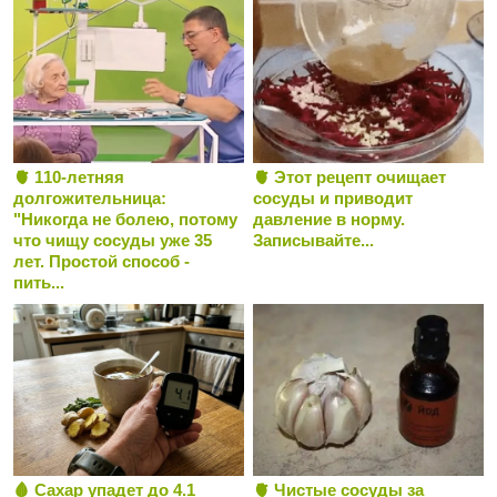
🫀 110-летняя
🫀 Этот рецепт очищает
долгожительница:
сосуды и приводит
"Никогда не болею, потому
давление в норму.
что чищу сосуды уже 35
Записывайте...
лет. Простой способ -
пить...
🩸 Сахар упадет до 4.1
🫀 Чистые сосуды за