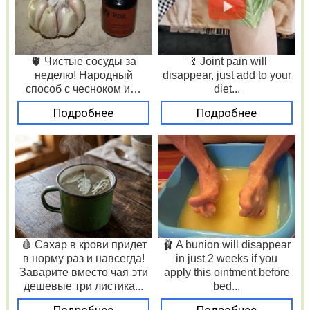
🫀 Чистые сосуды за
🦿 Joint pain will
неделю! Народный
disappear, just add to your
способ с чесноком и…
diet...
Подробнее
Подробнее
🩸 Сахар в крови придет
🩰 A bunion will disappear
в норму раз и навсегда!
in just 2 weeks if you
Заварите вместо чая эти
apply this ointment before
дешевые три листика...
bed...