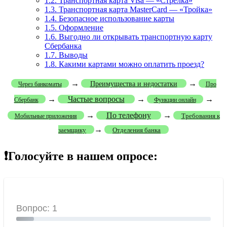
1.2.
Транспортная карта Visa — «Стрелка»
1.3.
Транспортная карта MasterCard — «Тройка»
1.4.
Безопасное использование карты
1.5.
Оформление
1.6.
Выгодно ли открывать транспортную карту
Сбербанка
1.7.
Выводы
1.8.
Какими картами можно оплатить проезд?
→
→
Преимущества и недостатки
Через банкоматы
Про
→
Частые вопросы
→
→
Сбербанк
Функции онлайн
→
По телефону
→
Требования к
Мобильные приложения
→
заемщику
Отделения банка
❗Голосуйте в нашем опросе: