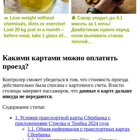
🥗 Lose weight without
🩸 Сахар упадет до 4.1
chemicals, diets or exercise!
ммоль за 1 ночь!
Lost 20 kg just in a month –
Диабетикам нужно перед
before meal, take 1 glass of…
сном выпивать стакан
теплой...
Какими картами можно оплатить
проезд?
Контролер сможет убедиться в том, что стоимость проезда
действительно была списана с карточного счета. Власти
столицы заверяют пассажиров, что
данные о карте дальше
никуда не передаются
.
Содержание статьи:
1.
Условия транспортной карты Сбербанка с
приложениями Стрелка и Тройка 2024 года
1.1.
Общая информация о транспортных картах
Сбербанка