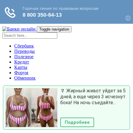
Toggle navigation
Сбербанк
Переводы
Полезное
Кредит
Карты
Форум
Обменник
👙 Жирный живот уйдет за 5
дней, а еще через 3 исчезнут
бока! На ночь съедайте...
Подробнее