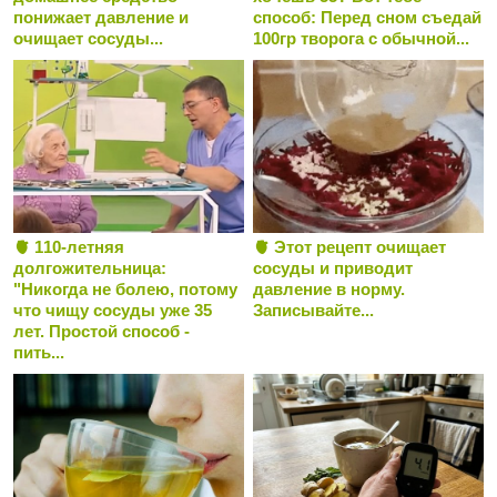
понижает давление и
способ: Перед сном съедай
очищает сосуды...
100гр творога с обычной...
🫀 110-летняя
🫀 Этот рецепт очищает
долгожительница:
сосуды и приводит
"Никогда не болею, потому
давление в норму.
что чищу сосуды уже 35
Записывайте...
лет. Простой способ -
пить...