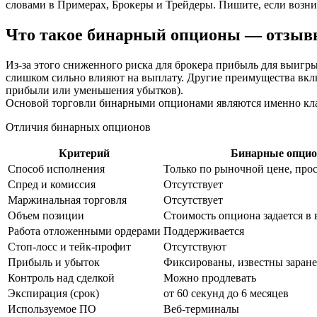
словами в Примерах, Брокеры и Трейдеры. Пишите, если возни
Что такое бинарный опционы — отзывы
Из-за этого сниженного риска для брокера прибыль для выигры
слишком сильно влияют на выплату. Другие преимущества включ
прибыли или уменьшения убытков).
Основой торговли бинарными опционами являются именно кла
Отличия бинарных опционов
Критерий
Бинарные опци
Способ исполнения
Только по рыночной цене, про
Спред и комиссия
Отсутствует
Маржинальная торговля
Отсутствует
Объем позиции
Стоимость опциона задается в
Работа отложенными ордерами
Поддерживается
Стоп-лосс и тейк-профит
Отсутствуют
Прибыль и убыток
Фиксированы, известны заране
Контроль над сделкой
Можно продлевать
Экспирация (срок)
от 60 секунд до 6 месяцев
Используемое ПО
Веб-терминалы