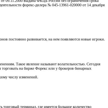
т 09.11.2000 выдана ФКЦБ России без ограничения срока
тельности форекс-дилера № 045-13961-020000 от 14 декабря
нов постоянно развивается, на нем появляются новые игроки.
енениям. Такое явление называют волатильностью. Сегодня
ы торговать на бирже Форекс или у брокеров бинарных
шому числу изменений.
ь торговый терминал, где имеется большое количество