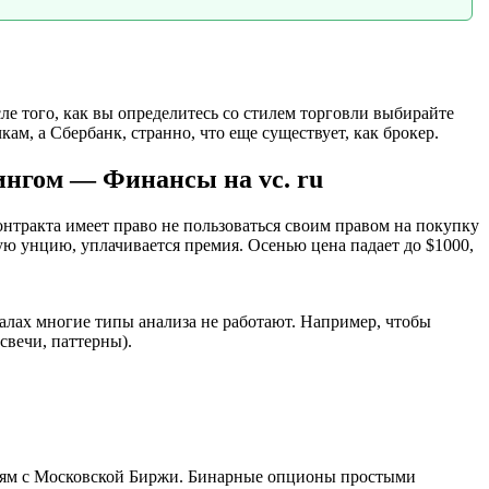
ле того, как вы определитесь со стилем торговли выбирайте
м, а Сбербанк, странно, что еще существует, как брокер.
ингом — Финансы на vc. ru
нтракта имеет право не пользоваться своим правом на покупку
ую унцию, уплачивается премия. Осенью цена падает до $1000,
алах многие типы анализа не работают. Например, чтобы
свечи, паттерны).
елям с Московской Биржи. Бинарные опционы простыми