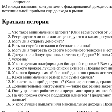
опционов.
БО иногда называют контрактами с фиксированной доходностью,
потенциальной прибыли еще до входа в рынок.
Краткая история
Что такое минимальный депозит? (Они варьируются от 5 
Регулируются ли они или лицензируются и каким регуля
Могу ли я открыть демо-счет?
Есть ли служба сигналов и бесплатна ли она?
Могу ли я торговать со своего мобильного телефона и е
Доступен ли бонус для новых счетов трейдеров? Каковы 
условия?
У кого лучшая платформа для бинарной торговли? Вам н
У какого брокера лучшие списки активов? Предлагают ли
У какого брокера самый большой диапазон сроков истечени
Каков минимальный размер или сумма сделки?
Какие типы опций доступны? (Касание, лестница, граница
Дополнительные инструменты — такие как раннее закрыти
Они управляют роботом или предлагают программное обе
На что похожа служба поддержки клиентов? Предлагают л
данные?
У кого лучшие выплаты или максимальные доходы? Провер