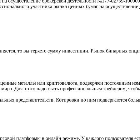
 осуществление брокерской деятельности №177-02739-100000 о
нального участника рынка ценных бумаг на осуществление дея
няется, то вы теряете сумму инвестиции. Рынок бинарных опцио
гоценные металлы или криптовалюта, подвержен постоянным изм
 мира. Для этого надо стать профессиональным трейдером, чтоб
льных представительств. Котировки по ним подвергаются боль
говой платформы в онлайн режиме. У каждого пользователя ест