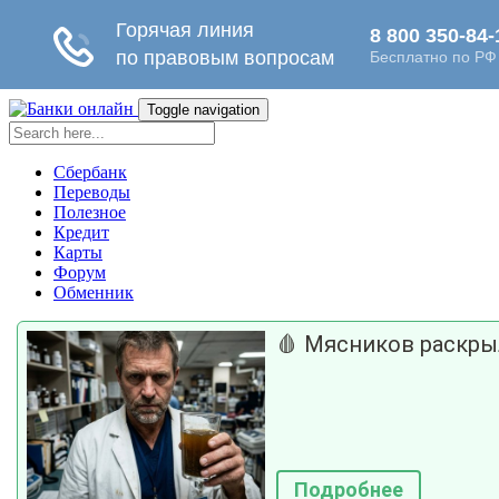
Toggle navigation
Сбербанк
Переводы
Полезное
Кредит
Карты
Форум
Обменник
🩸 Мясников раскрыл
Подробнее