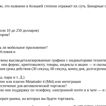
 это название в большей степени отражает их суть. Бинарные о
или 10 до 250 долларов)
тором?
сть ли мобильное приложение?
Условия и
ужны высокодетализированные графики с индикаторами техниче
 они форекс, криптовалюту, товары, индексы и акции — и сколь
я срока действия (30 секунд, 60 секунд, конец дня, долгосрочные
, пары и т. Д.)
е или плагин Metatrader 4 (Mt4) или интеграция
спечение для автоматической торговли?
и они поддержку по телефону, электронной почте и в чате — и
ьте рынки, на которых вы будете торговать.