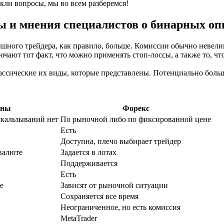
кли вопросы, мы во всем разберемся!
 и мнения специалистов о бинарных оп
шного трейдера, как правило, больше. Комиссии обычно невелики
ают тот факт, что можно применять стоп-лоссы, а также то, чт
ссические их виды, которые представлены. Потенциально боль
оны
Форекс
скальзываний нет
По рыночной либо по фиксированной цене
Есть
Доступна, плечо выбирает трейдер
 валюте
Задается в лотах
Поддерживается
Есть
е
Зависят от рыночной ситуации
Сохраняется все время
Неограниченное, но есть комиссия
MetaTrader