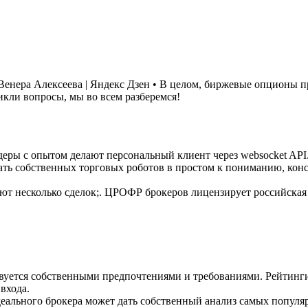
енера Алексеева | Яндекс Дзен • В целом, биржевые опционы п
икли вопросы, мы во всем разберемся!
йдеры с опытом делают персональный клиент через websocket AP
ь собственных торговых роботов в простом к пониманию, констр
шают несколько сделок;. ЦРОФР брокеров лицензирует российская
уется собственными предпочтениями и требованиями. Рейтинги,
входа.
ального брокера может дать собственный анализ самых популя