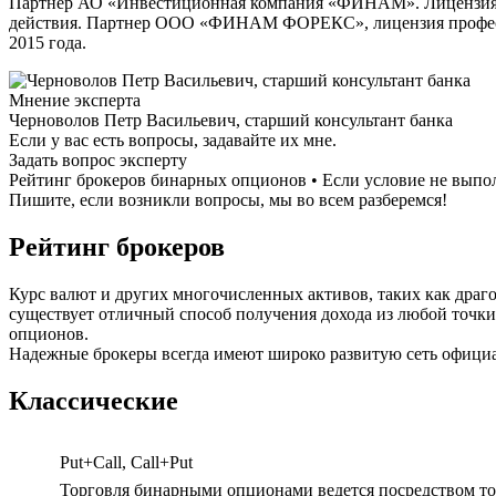
Партнер АО «Инвестиционная компания «ФИНАМ». Лицензия на
действия. Партнер ООО «ФИНАМ ФОРЕКС», лицензия профессио
2015 года.
Мнение эксперта
Черноволов Петр Васильевич, старший консультант банка
Если у вас есть вопросы, задавайте их мне.
Задать вопрос эксперту
Рейтинг брокеров бинарных опционов • Если условие не выпол
Пишите, если возникли вопросы, мы во всем разберемся!
Рейтинг брокеров
Курс валют и других многочисленных активов, таких как дра
существует отличный способ получения дохода из любой точки
опционов.
Надежные брокеры всегда имеют широко развитую сеть официа
Классические
Put+Call, Call+Put
Торговля бинарными опционами ведется посредством тор