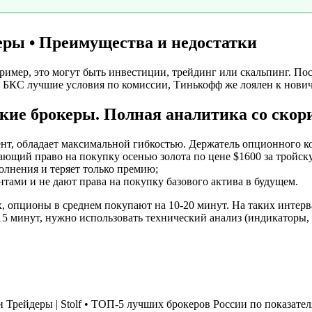
ры • Преимущества и недостатки
ример, это могут быть инвестиции, трейдинг или скальпинг. Пос
 БКС лучшие условия по комиссии, Тинькофф же лоялен к новичка
ские брокеры. Полная аналитика со скор
т, обладает максимальной гибкостью. Держатель опционного ко
дающий право на покупку осенью золота по цене $1600 за тройск
олнения и теряет только премию;
ами и не дают права на покупку базового актива в будущем.
, опционы в среднем покупают на 10-20 минут. На таких интерв
15 минут, нужно использовать технический анализ (индикаторы, 
 Трейдеры | Stolf • ТОП-5 лучших брокеров России по показат