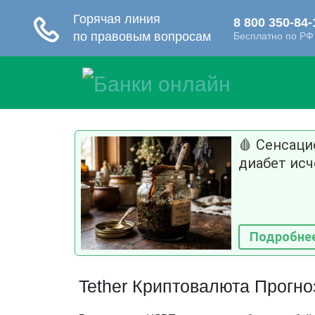
🩸 Сенсац
диабет исч
Подробне
Tether Криптовалюта Прогноз