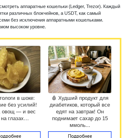
мотреть аппаратные кошельки (Ledger, Trezor). Каждый
ятки различных блокчейнов, а USDT, как самый
семи без исключения аппаратными кошельками.
амом высоком уровне.
тологи в шоке:
🩸 Худший продукт для
ие без усилий!
диабетиков, который все
1 овощ — и вес
едят на завтрак! Он
 на глазах…
поднимает сахар до 15
ммоль...
одробнее
Подробнее