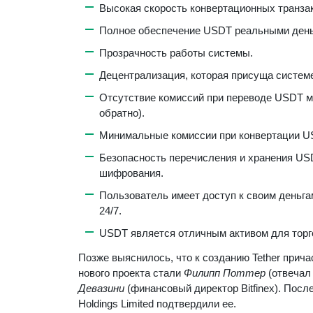
Высокая скорость конвертационных транза
Полное обеспечение USDT реальными день
Прозрачность работы системы.
Децентрализация, которая присуща системе
Отсутствие комиссий при переводе USDT м
обратно).
Минимальные комиссии при конвертации US
Безопасность перечисления и хранения US
шифрования.
Пользователь имеет доступ к своим деньга
24/7.
USDT является отличным активом для торг
Позже выяснилось, что к созданию Tether прича
нового проекта стали
Филипп Поттер
(отвечал 
Девазини
(финансовый директор Bitfinex). Посл
Holdings Limited подтвердили ее.