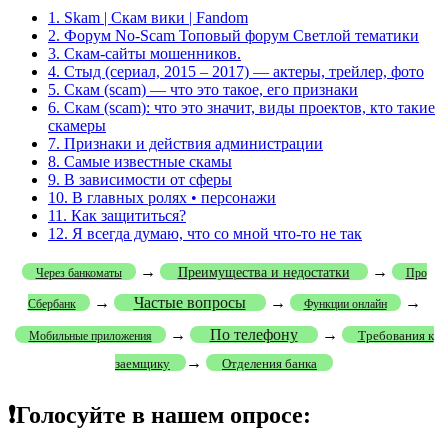
1.
Skam | Скам вики | Fandom
2.
Форум No-Scam Топовый форум Светлой тематики
3.
Скам-сайты мошенников.
4.
Стыд (сериал, 2015 – 2017) — актеры, трейлер, фото
5.
Скам (scam) — что это такое, его признаки
6.
Скам (scam): что это значит, виды проектов, кто такие
скамеры
7.
Признаки и действия администрации
8.
Самые известные скамы
9.
В зависимости от сферы
10.
В главных ролях • персонажи
11.
Как защититься?
12.
Я всегда думаю, что со мной что-то не так
→
→
Преимущества и недостатки
Через банкоматы
Про
→
Частые вопросы
→
→
Сбербанк
Функции онлайн
→
По телефону
→
Требования к
Мобильные приложения
→
заемщику
Отделения банка
❗Голосуйте в нашем опросе: