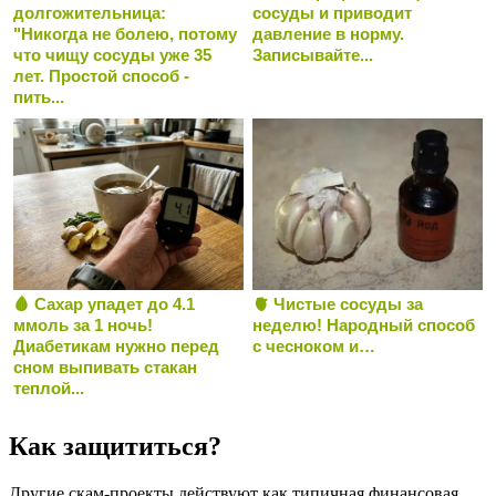
долгожительница:
сосуды и приводит
"Никогда не болею, потому
давление в норму.
что чищу сосуды уже 35
Записывайте...
лет. Простой способ -
пить...
🩸 Сахар упадет до 4.1
🫀 Чистые сосуды за
ммоль за 1 ночь!
неделю! Народный способ
Диабетикам нужно перед
с чесноком и…
сном выпивать стакан
теплой...
Как защититься?
Другие скам-проекты действуют как типичная финансовая