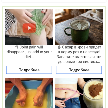
🦿 Joint pain will
🩸 Сахар в крови придет
disappear, just add to your
в норму раз и навсегда!
diet...
Заварите вместо чая эти
дешевые три листика...
Подробнее
Подробнее