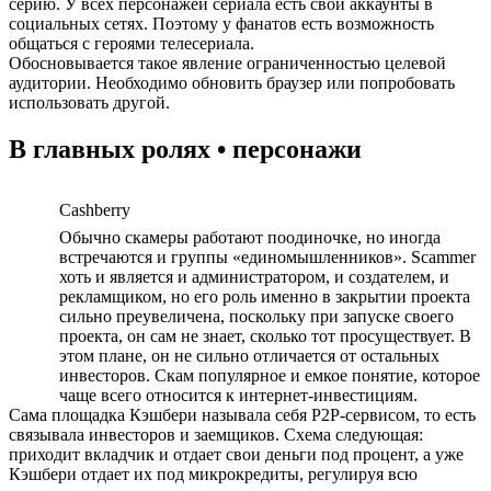
серию. У всех персонажей сериала есть свои аккаунты в
социальных сетях. Поэтому у фанатов есть возможность
общаться с героями телесериала.
Обосновывается такое явление ограниченностью целевой
аудитории. Необходимо обновить браузер или попробовать
использовать другой.
В главных ролях • персонажи
Cashberry
Обычно скамеры работают поодиночке, но иногда
встречаются и группы «единомышленников». Scammer
хоть и является и администратором, и создателем, и
рекламщиком, но его роль именно в закрытии проекта
сильно преувеличена, поскольку при запуске своего
проекта, он сам не знает, сколько тот просуществует. В
этом плане, он не сильно отличается от остальных
инвесторов. Скам популярное и емкое понятие, которое
чаще всего относится к интернет-инвестициям.
Сама площадка Кэшбери называла себя P2P-сервисом, то есть
связывала инвесторов и заемщиков. Схема следующая:
приходит вкладчик и отдает свои деньги под процент, а уже
Кэшбери отдает их под микрокредиты, регулируя всю