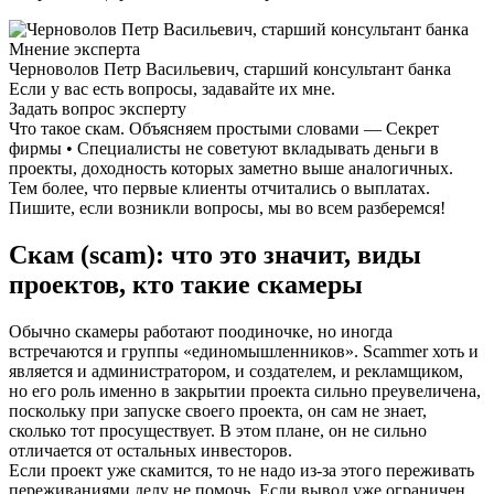
Мнение эксперта
Черноволов Петр Васильевич, старший консультант банка
Если у вас есть вопросы, задавайте их мне.
Задать вопрос эксперту
Что такое скам. Объясняем простыми словами — Секрет
фирмы • Специалисты не советуют вкладывать деньги в
проекты, доходность которых заметно выше аналогичных.
Тем более, что первые клиенты отчитались о выплатах.
Пишите, если возникли вопросы, мы во всем разберемся!
Скам (scam): что это значит, виды
проектов, кто такие скамеры
Обычно скамеры работают поодиночке, но иногда
встречаются и группы «единомышленников». Scammer хоть и
является и администратором, и создателем, и рекламщиком,
но его роль именно в закрытии проекта сильно преувеличена,
поскольку при запуске своего проекта, он сам не знает,
сколько тот просуществует. В этом плане, он не сильно
отличается от остальных инвесторов.
Если проект уже скамится, то не надо из-за этого переживать
переживаниями делу не помочь. Если вывод уже ограничен,