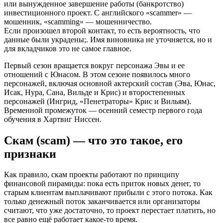
или вынужденное завершение работы (банкротство)
инвестиционного проект. С английского «scammer» —
мошенник, «scamming» — мошенничество.
Если произошел второй контакт, то есть вероятность, что
данные были украдены;. Имя виновника не уточняется, но и
для вкладчиков это не самое главное.
Первый сезон вращается вокруг персонажа Эвы и ее
отношений с Юнасом. В этом сезоне появилось много
персонажей, включая основной актерский состав (Эва, Юнас,
Исак, Нура, Сана, Вильде и Крис) и второстепенных
персонажей (Ингрид, «Пенетраторы» Крис и Вильям).
Временной промежуток — осенний семестр первого года
обучения в Хартвиг Ниссен.
Скам (scam) — что это такое, его
признаки
Как правило, скам проекты работают по принципу
финансовой пирамиды: пока есть приток новых денег, то
старым клиентам выплачивают прибыли с этого потока. Как
только денежный поток заканчивается или организаторы
считают, что уже достаточно, то проект перестает платить, но
все равно ещё работает какое-то время.