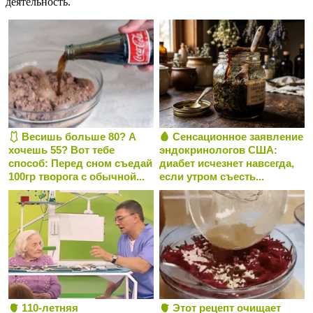
деятельность.
🩱 Весишь больше 80? А
🩸 Сенсационное заявление
хочешь 55? Вот тебе
эндокринологов США:
способ: Перед сном съедай
диабет исчезнет навсегда,
100гр творога с обычной...
если утром съесть...
🫀 110-летняя
🫀 Этот рецепт очищает