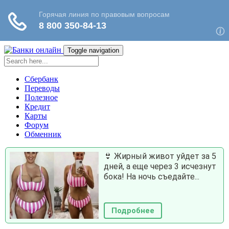
Toggle navigation
Сбербанк
Переводы
Полезное
Кредит
Карты
Форум
Обменник
👙 Жирный живот уйдет за 5
дней, а еще через 3 исчезнут
бока! На ночь съедайте...
Подробнее