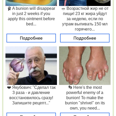
🩰 A bunion will disappear
🥗 Возрастной жир не от
in just 2 weeks if you
пищи! 23 кг жира уйдут
apply this ointment before
за неделю, если по
bed...
утрам выпивать 150 мл
горячего...
Подробнее
Подробнее
❤️ Якубович: "Сделал так
👣 Here's the most
3 раза - и давление
powerful enemy of a
восстановилось сразу!
bunion! To make the
Запишите рецепт..."
bunion "shrivel" on its
own, you need...