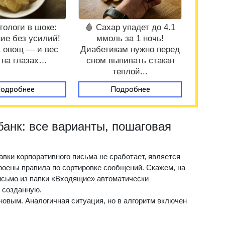
тологи в шоке:
🩸 Сахар упадет до 4.1
ие без усилий!
ммоль за 1 ночь!
1 овощ — и вес
Диабетикам нужно перед
 на глазах…
сном выпивать стакан
теплой...
одробнее
Подробнее
банк: все варианты, пошаговая
авки корпоративного письма не сработает, является
троены правила по сортировке сообщений. Скажем, на
исьмо из папки «Входящие» автоматически
 созданную.
овым. Аналогичная ситуация, но в алгоритм включен