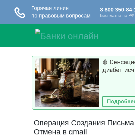
🩸 Сенсац
диабет исч
Подробне
Операция Создания Письма 
Отмена в gmail