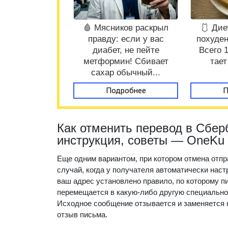
🩸 Мясников раскрыл
🩱 Дие
правду: если у вас
похуден
диабет, не пейте
Всего 
метформин! Сбивает
тает
сахар обычный...
Подробнее
П
Как отменить перевод в Сбер
инструкция, советы — OneKu
Еще одним вариантом, при котором отмена отпр
случай, когда у получателя автоматически нас
ваш адрес установлено правило, по которому п
перемещается в какую-либо другую специально
Исходное сообщение отзывается и заменяется н
отзыв письма.