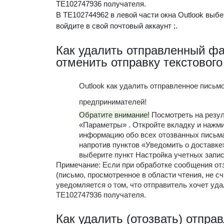
TE102747936 получателя.
В TE102744962 в левой части окна Outlook выб
войдите в свой почтовый аккаунт ;.
Как удалить отправленный фай
отменить отправку текстового
Outlook как удалить отправленное письмо
предпринимателей!
Обратите внимание!
Посмотреть на резул
«Параметры» . Откройте вкладку и нажми
информацию обо всех отозванных письма
напротив пунктов «Уведомить о доставке
выберите пункт Настройка учетных запис
Примечание: Если при обработке сообщения от
(письмо, просмотренное в области чтения, не с
уведомляется о том, что отправитель хочет уд
TE102747936 получателя.
Как удалить (отозвать) отпра