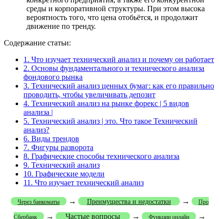
среды и корпоративной структуры. При этом высока
вероятность того, что цена отобьётся, и продолжит
движение по тренду.
Содержание статьи:
1.
Что изучает технический анализ и почему он работает
2.
Основы фундаментального и технического анализа
фондового рынка
3.
Технический анализ ценных бумаг: как его правильно
проводить, чтобы увеличивать депозит
4.
Технический анализ на рынке форекс | 5 видов
анализа |
5.
Технический анализ | это. Что такое Технический
анализ?
6.
Виды трендов
7.
Фигуры разворота
8.
Графические способы технического анализа
9.
Технический анализ
10.
Графические модели
11.
Что изучает технический анализ
→
→
Преимущества и недостатки
Через банкоматы
Про
→
Частые вопросы
→
→
Сбербанк
Функции онлайн