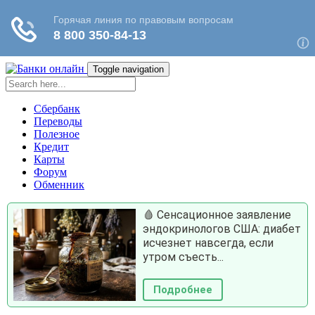
Toggle navigation
Сбербанк
Переводы
Полезное
Кредит
Карты
Форум
Обменник
🩸 Сенсационное заявление
эндокринологов США: диабет
исчезнет навсегда, если
утром съесть...
Подробнее