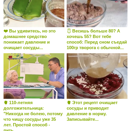
❤️ Вы удивитесь, но это
🩱 Весишь больше 80? А
домашнее средство
хочешь 55? Вот тебе
понижает давление и
способ: Перед сном съедай
очищает сосуды...
100гр творога с обычной...
🫀 110-летняя
🫀 Этот рецепт очищает
долгожительница:
сосуды и приводит
"Никогда не болею, потому
давление в норму.
что чищу сосуды уже 35
Записывайте...
лет. Простой способ -
пить...