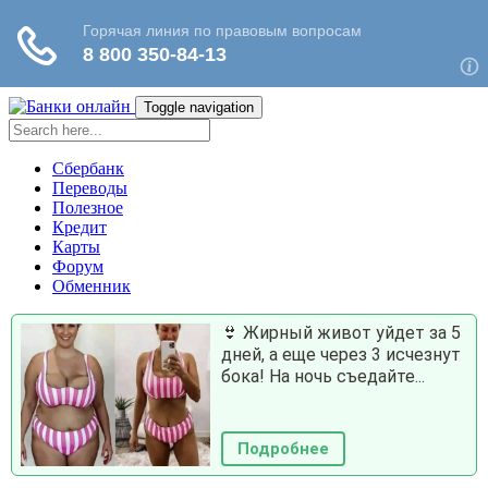
Toggle navigation
Сбербанк
Переводы
Полезное
Кредит
Карты
Форум
Обменник
👙 Жирный живот уйдет за 5
дней, а еще через 3 исчезнут
бока! На ночь съедайте...
Подробнее