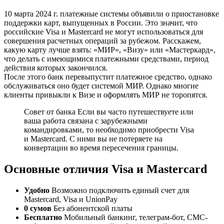
10 марта 2024 г. платежные системы объявили о приостановке
поддержки карт, выпущенных в России. Это значит, что
российские Visa и Mastercard не могут использоваться для
совершения расчетных операций за рубежом. Расскажем,
какую карту лучше взять: «МИР», «Визу» или «Мастеркард»,
что делать с имеющимися платежными средствами, период
действия которых закончился.
После этого банк перевыпустит платежное средство, однако
обслуживаться оно будет системой МИР. Однако многие
клиенты привыкли к Визе и оформлять МИР не торопятся.
Совет от банка Если вы часто путешествуете или
ваша работа связана с зарубежными
командировками, то необходимо приобрести Visa
и Masterсard. С ними вы не потеряете на
конвертации во время пересечения границы.
Основные отличия Visa и Mastercard
Удобно
Возможно подключить единый счет для
Mastercard, Visa и UnionPay
0 сумов
Без абонентской платы
Бесплатно
Мобильный банкинг, телеграм-бот, СМС-