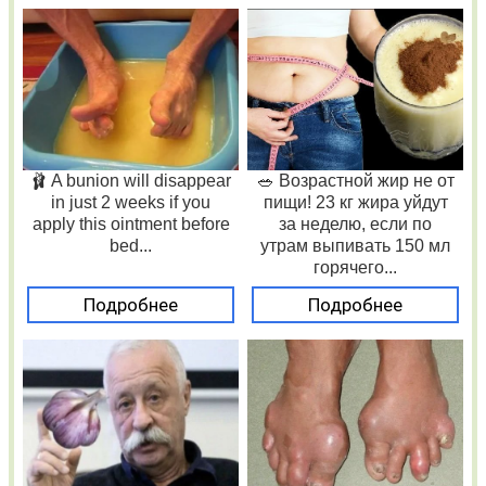
🩰 A bunion will disappear
🥗 Возрастной жир не от
in just 2 weeks if you
пищи! 23 кг жира уйдут
apply this ointment before
за неделю, если по
bed...
утрам выпивать 150 мл
горячего...
Подробнее
Подробнее