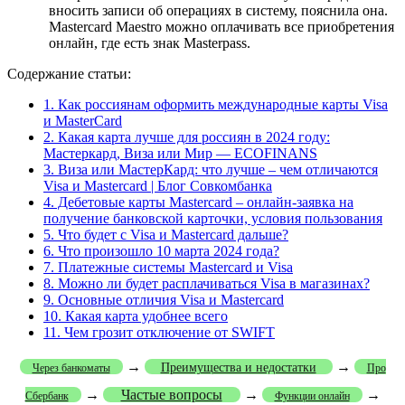
вносить записи об операциях в систему, пояснила она.
Masterсard Maestro можно оплачивать все приобретения
онлайн, где есть знак Masterpass.
Содержание статьи:
1.
Как россиянам оформить международные карты Visa
и MasterCard
2.
Какая карта лучше для россиян в 2024 году:
Мастеркард, Виза или Мир — ECOFINANS
3.
Виза или МастерКард: что лучше – чем отличаются
Visa и Masterсard | Блог Совкомбанка
4.
Дебетовые карты Mastercard – онлайн-заявка на
получение банковской карточки, условия пользования
5.
Что будет с Visa и Mastercard дальше?
6.
Что произошло 10 марта 2024 года?
7.
Платежные системы Mastercard и Visa
8.
Можно ли будет расплачиваться Visa в магазинах?
9.
Основные отличия Visa и Mastercard
10.
Какая карта удобнее всего
11.
Чем грозит отключение от SWIFT
→
→
Преимущества и недостатки
Через банкоматы
Про
→
Частые вопросы
→
→
Сбербанк
Функции онлайн