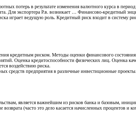
валютных потерь в результате изменения валютного курса в пер
ента. Для экспортера Р.в. возникает … Финансово-кредитный эн
риска играет ведущую роль. Кредитный риск входит в систему р
ения кредитным риском. Методы оценки финансового состояния 
тий. Оценка кредитоспособности физических лиц. Оценка качес
тся воздействию риска.
ных средств предприятия в различные инвестиционные проекты
льствам, является важнейшим из рисков банка и базовым, иниц
 не возврата (часто это дело касается начисленных процентов и 