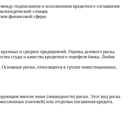
иод между подписанием и исполнением кредитного соглашения
циклопедический словарь
исков финансовой сферы.
крупных и средних предприятий. Оценка делового риска.
тва ссуды и качества кредитного портфеля банка. Любая
. Основные риски, относящиеся к группе инвестиционных,
иирующим многие иные (ликвидности) риски. Этот вид риска
комиссионных платежей) или отсрочки погашения кредита.