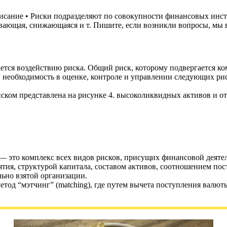
исание • Риски подразделяют по совокупности финансовых инс
ающая, снижающаяся и т. Пишите, если возникли вопросы, мы в
тся воздействию риска. Общий риск, которому подвергается ко
еобходимость в оценке, контроле и управлении следующих риск
ском представлена на рисунке 4. высоколиквидных активов и от
— это комплекс всех видов рисков, присущих финансовой деяте
тия, структурой капитала, составом активов, соотношением пос
льно взятой организации.
метод “мэтчинг” (matching), где путем вычета поступления валю