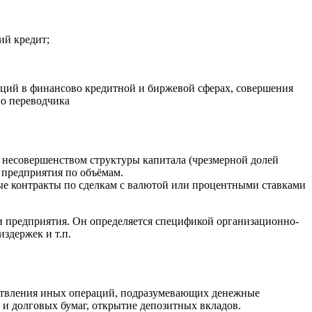
ий кредит;
аций в финансово кредитной и биржевой сферах, совершения
го переводчика
 несовершенством структуры капитала (чрезмерной долей
 предприятия по объёмам.
ые контракты по сделкам с валютой или процентными ставками
и предприятия. Он определяется спецификой организационно-
здержек и т.п.
ствления иных операций, подразумевающих денежные
и долговых бумаг, открытие депозитных вкладов.