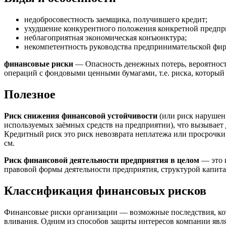
недобросовестность заемщика, получившего кредит;
ухудшение конкурентного положения конкретной предпр
неблагоприятная экономическая конъюнктура;
некомпетентность руководства предпринимательской фир
финансовые риски
— Опасность денежных потерь, вероятность
операций с фондовыми ценными бумагами, т.е. риска, которы
Полезное
Риск снижения финансовой устойчивости
(или риск нарушен
используемых заёмных средств на предприятии), что вызывает
Кредитный риск это риск невозврата неплатежа или просрочк
см.
Риск финансовой деятельности предприятия в целом
— это 
правовой формы деятельности предприятия, структурой капита
Классификация финансовых рисков
Финансовые риски организации — возможные последствия, ко
вливания. Одним из способов защиты интересов компании явля