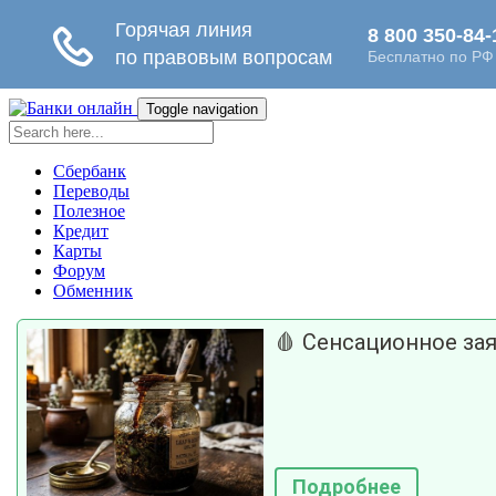
Toggle navigation
Сбербанк
Переводы
Полезное
Кредит
Карты
Форум
Обменник
🩸 Сенсационное зая
Подробнее