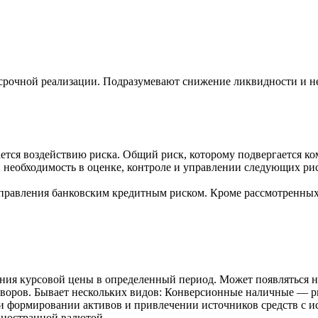
осрочной реализации. Подразумевают снижение ликвидности и н
тся воздействию риска. Общий риск, которому подвергается ко
еобходимость в оценке, контроле и управлении следующих риск
правления банковским кредитным риском. Кроме рассмотренных
ения курсовой цены в определенный период. Может появляться н
воров. Бывает нескольких видов: Конверсионные наличные — р
и формировании активов и привлечении источников средств с 
иностранной валютой.