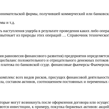
инимательской фирмы, получившей коммерческий или банковск
мы и т.д.
 наступления ущерба в результате проведения каких либо опер
й вытекает из природы этих операций … Справочник техническо
ия равновесия финансового развития) предприятия определяется
 дисбаланс положительного и отрицательного денежных потоков
и платежа по банковской ссуде. финансовые фьючерсы Фьючерсн
комплекс всех видов рисков, присущих финансовой деятельност
ла, составом активов, соотношением постоянных и переменных и
торые могут возникнуть после оформления договора или осуще
ются инвестиции, к примеру, покупка биржевых активов: акций 