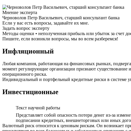
Мнение эксперта
Черноволов Петр Васильевич, старший консультант банка
Если у вас есть вопросы, задавайте их мне.
Задать вопрос эксперту
Методы оценки • неполученная прибыль или убыток за счет д
Пишите, если возникли вопросы, мы во всем разберемся!
Инфляционный
Любая компания, работающая на финансовых рынках, подвергае
момент регулирующие организации признают существование и н
операционного риска.
Индивидуальный и портфельный кредитные риски в системе у
Инвестиционные
Текст научной работы
Представляет собой опасность потери денег из-за измен
подписании кредитных, внешнеторговых или иных дого
Валютный риск относится к ценовым рискам. Он возникает пр
присутствует во всех балансовых и забалансовых операциях с 