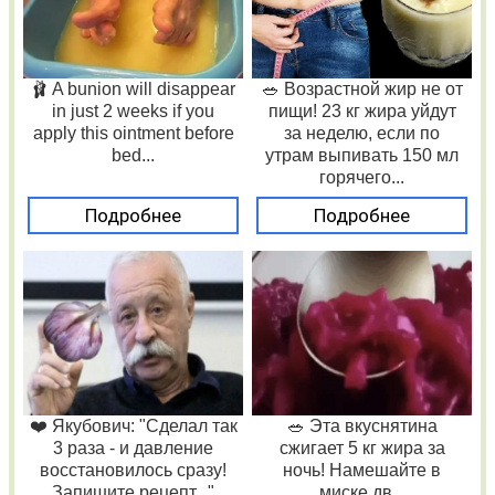
🩰 A bunion will disappear
🥗 Возрастной жир не от
in just 2 weeks if you
пищи! 23 кг жира уйдут
apply this ointment before
за неделю, если по
bed...
утрам выпивать 150 мл
горячего...
Подробнее
Подробнее
❤️ Якубович: "Сделал так
🥗 Эта вкуснятина
3 раза - и давление
сжигает 5 кг жира за
восстановилось сразу!
ночь! Намешайте в
Запишите рецепт..."
миске дв...