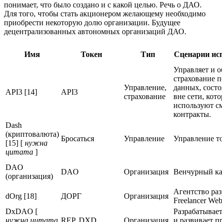
понимает, что было создано и с какой целью. Речь о ДАО.
Для того, чтобы стать акционером желающему необходимо
приобрести некоторую долю организации. Будущее
децентрализованных автономных организаций ДАО.
Имя
Токен
Тип
Сценарии ис
Управляет и о
страхование п
Управление,
данных, сост
API3 [14]
API3
страхование
вне сети, кот
используют с
контракты.
Dash
(криптовалюта)
Бросаться
Управление
Управление т
[15] [
нужна
цитата
]
DAO
DAO
Организация
Венчурный к
(организация)
Агентство ра
dOrg [18]
ДОРГ
Организация
Freelancer We
DxDAO [
Разрабатывает
нужна цитата
REP, DXD
Организация
и развивает 