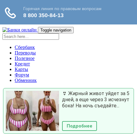
Toggle navigation
Сбербанк
Переводы
Полезное
Кредит
Карты
Форум
Обменник
👙 Жирный живот уйдет за 5
дней, а еще через 3 исчезнут
бока! На ночь съедайте...
Подробнее