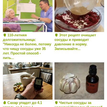
🫀 110-летняя
🫀 Этот рецепт очищает
долгожительница:
сосуды и приводит
"Никогда не болею, потому
давление в норму.
что чищу сосуды уже 35
Записывайте...
лет. Простой способ -
пить...
🩸 Сахар упадет до 4.1
🫀 Чистые сосуды за