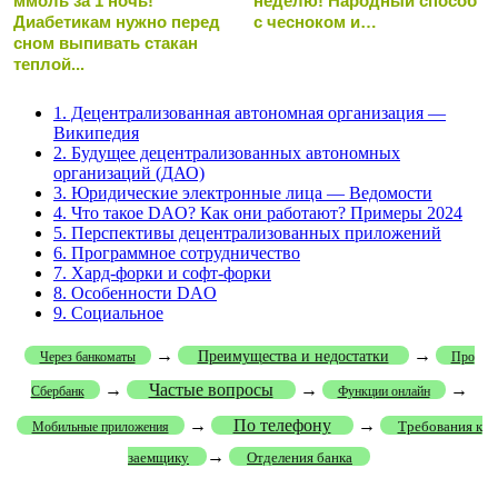
ммоль за 1 ночь!
неделю! Народный способ
Диабетикам нужно перед
с чесноком и…
сном выпивать стакан
теплой...
1.
Децентрализованная автономная организация —
Википедия
2.
Будущее децентрализованных автономных
организаций (ДАО)
3.
Юридические электронные лица — Ведомости
4.
Что такое DAO? Как они работают? Примеры 2024
5.
Перспективы децентрализованных приложений
6.
Программное сотрудничество
7.
Хард-форки и софт-форки
8.
Особенности DAO
9.
Социальное
→
→
Преимущества и недостатки
Через банкоматы
Про
→
Частые вопросы
→
→
Сбербанк
Функции онлайн
→
По телефону
→
Требования к
Мобильные приложения
→
заемщику
Отделения банка