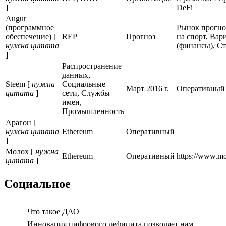
]
DeFi
Augur
(программное
Рынок прогно
обеспечение) [
REP
Прогноз
на спорт, Вар
нужна цитата
(финансы), С
]
Распространение
данных,
Steem [
нужна
Социальные
Март 2016 г.
Оперативный
цитата
]
сети, Службы
имен,
Промышленность
Арагон [
нужна цитата
Ethereum
Оперативный
]
Молох [
нужна
Ethereum
Оперативный
https://www.m
цитата
]
Социальное
Что такое ДАО
Инновация цифрового дефицита позволяет нам