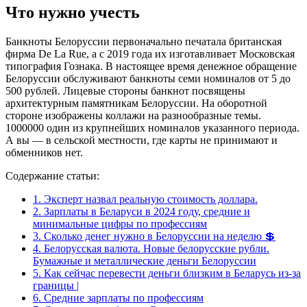
Что нужно учесть
Банкноты Белоруссии первоначально печатала британская
фирма De La Rue, а с 2019 года их изготавливает Московская
типография Гознака. В настоящее время денежное обращение
Белоруссии обслуживают банкноты семи номиналов от 5 до
500 рублей. Лицевые стороны банкнот посвящены
архитектурным памятникам Белоруссии. На оборотной
стороне изображены коллажи на разнообразные темы.
1000000 один из крупнейших номиналов указанного периода.
А вы — в сельской местности, где карты не принимают и
обменников нет.
Содержание статьи:
1.
Эксперт назвал реальную стоимость доллара.
2.
Зарплаты в Беларуси в 2024 году, средние и
минимальные цифры по профессиям
3.
Сколько денег нужно в Белоруссии на неделю 💲
4.
Белорусская валюта. Новые белорусские рубли.
Бумажные и металлические деньги Белоруссии
5.
Как сейчас перевести деньги близким в Беларусь из-за
границы |
6.
Средние зарплаты по профессиям