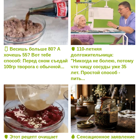
🩱 Весишь больше 80? А
🫀 110-летняя
хочешь 55? Вот тебе
долгожительница:
способ: Перед сном съедай
"Никогда не болею, потому
100гр творога с обычной...
что чищу сосуды уже 35
лет. Простой способ -
пить...
🫀 Этот рецепт очищает
🩸 Сенсационное заявление