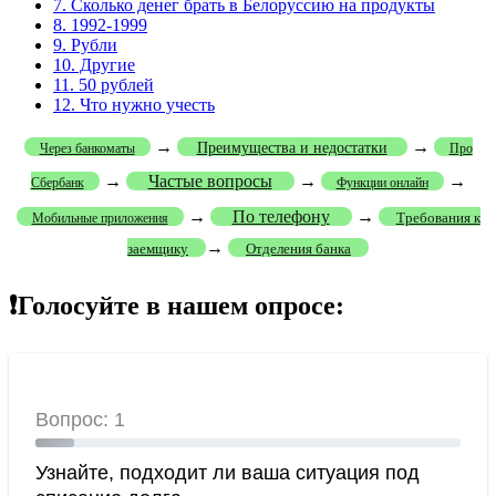
7.
Сколько денег брать в Белоруссию на продукты
8.
1992-1999
9.
Рубли
10.
Другие
11.
50 рублей
12.
Что нужно учесть
→
→
Преимущества и недостатки
Через банкоматы
Про
→
Частые вопросы
→
→
Сбербанк
Функции онлайн
→
По телефону
→
Требования к
Мобильные приложения
→
заемщику
Отделения банка
❗Голосуйте в нашем опросе: