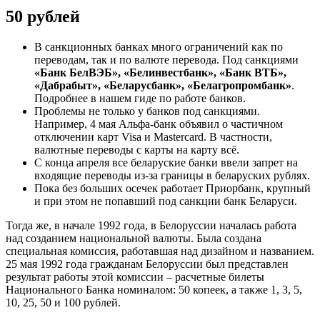
50 рублей
В санкционных банках много ограничений как по
переводам, так и по валюте перевода. Под санкциями
«Банк БелВЭБ», «Белинвестбанк», «Банк ВТБ»,
«Дабрабыт», «Беларусбанк», «Белагропромбанк»
.
Подробнее в нашем гиде по работе банков.
Проблемы не только у банков под санкциями.
Например, 4 мая Альфа-банк объявил о частичном
отключении карт Visa и Mastercard. В частности,
валютные переводы с карты на карту всё.
С конца апреля все беларуские банки ввели запрет на
входящие переводы из-за границы в беларуских рублях.
Пока без больших осечек работает Приорбанк, крупный
и при этом не попавший под санкции банк Беларуси.
Тогда же, в начале 1992 года, в Белоруссии началась работа
над созданием национальной валюты. Была создана
специальная комиссия, работавшая над дизайном и названием.
25 мая 1992 года гражданам Белоруссии был представлен
результат работы этой комиссии – расчетные билеты
Национального Банка номиналом: 50 копеек, а также 1, 3, 5,
10, 25, 50 и 100 рублей.