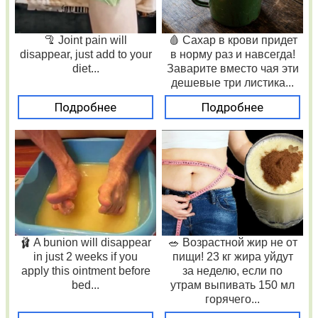
🦿 Joint pain will
🩸 Сахар в крови придет
disappear, just add to your
в норму раз и навсегда!
diet...
Заварите вместо чая эти
дешевые три листика...
Подробнее
Подробнее
🩰 A bunion will disappear
🥗 Возрастной жир не от
in just 2 weeks if you
пищи! 23 кг жира уйдут
apply this ointment before
за неделю, если по
bed...
утрам выпивать 150 мл
горячего...