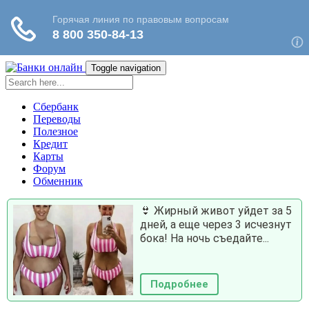
Toggle navigation
Сбербанк
Переводы
Полезное
Кредит
Карты
Форум
Обменник
👙 Жирный живот уйдет за 5
дней, а еще через 3 исчезнут
бока! На ночь съедайте...
Подробнее