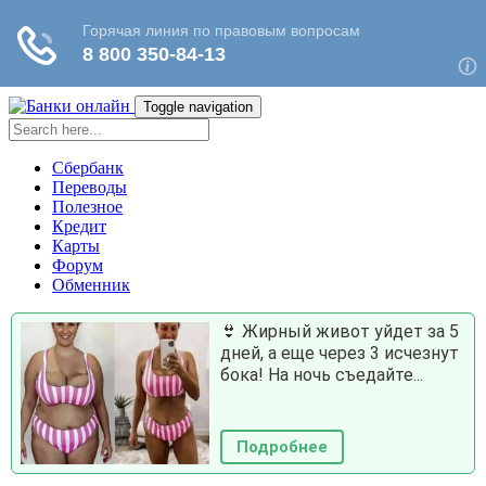
Toggle navigation
Сбербанк
Переводы
Полезное
Кредит
Карты
Форум
Обменник
👙 Жирный живот уйдет за 5
дней, а еще через 3 исчезнут
бока! На ночь съедайте...
Подробнее