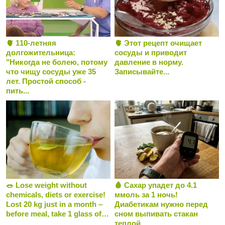
🫀 110-летняя
🫀 Этот рецепт очищает
долгожительница:
сосуды и приводит
"Никогда не болею, потому
давление в норму.
что чищу сосуды уже 35
Записывайте...
лет. Простой способ -
пить...
🥗 Lose weight without
🩸 Сахар упадет до 4.1
chemicals, diets or exercise!
ммоль за 1 ночь!
Lost 20 kg just in a month –
Диабетикам нужно перед
before meal, take 1 glass of…
сном выпивать стакан
теплой...