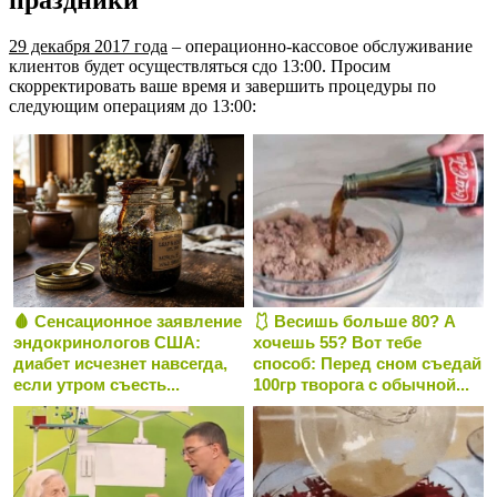
29 декабря 2017 года
– операционно-кассовое обслуживание
клиентов будет осуществляться сдо 13:00. Просим
скорректировать ваше время и завершить процедуры по
следующим операциям до 13:00:
🩸 Сенсационное заявление
🩱 Весишь больше 80? А
эндокринологов США:
хочешь 55? Вот тебе
диабет исчезнет навсегда,
способ: Перед сном съедай
если утром съесть...
100гр творога с обычной...