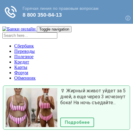
Toggle navigation
Сбербанк
Переводы
Полезное
Кредит
Карты
Форум
Обменник
👙 Жирный живот уйдет за 5
дней, а еще через 3 исчезнут
бока! На ночь съедайте...
Подробнее