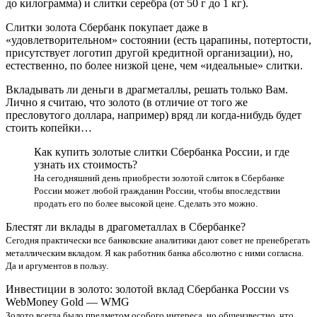
до килограмма) и слитки серебра (от 50 г до 1 кг).
Слитки золота Сбербанк покупает даже в
«удовлетворительном» состоянии (есть царапины, потертости,
присутствует логотип другой кредитной организации), но,
естественно, по более низкой цене, чем «идеальные» слитки.
Вкладывать ли деньги в драгметаллы, решать только Вам.
Лично я считаю, что золото (в отличие от того же
пресловутого доллара, например) вряд ли когда-нибудь будет
стоить копейки…
Как купить золотые слитки Сбербанка России, и где
узнать их стоимость?
На сегодняшний день приобрести золотой слиток в Сбербанке
России может любой гражданин России, чтобы впоследствии
продать его по более высокой цене. Сделать это можно.
Блестят ли вклады в драгометаллах в Сбербанке?
Сегодня практически все банковские аналитики дают совет не пренебрегать
металлическим вкладом. Я как работник банка абсолютно с ними согласна.
Да и аргументов в пользу.
Инвестиции в золото: золотой вклад Сбербанка России vs
WebMoney Gold — WMG
Золото всегда было предметом особого интереса, но общеизвестно, что