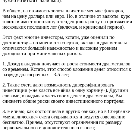
нужно возиться с наличкой).
В общем, на стоимость золота влияет не меньше факторов,
чем на цену доллара или евро. Но, в отличие от валюты, курс
золота в имеет постоянную тенденцию к росту на протяжении
нескольких последних лет (включая, и кризисный период).
Этот факт многие инвесторы, кстати, уже оценили по
достоинству – по мнению экспертов, вклады в драгметаллы
отличаются большой надежностью и высоким уровнем
доходности при минимальных рисках.
1. Доход вкладчик получает от роста стоимости драгметаллов
со временем. Кстати, этот способ вложения денег относится к
разряду долгосрочных – 3-5 лет;
2. Такие счета дают возможность диверсифицировать
инвестиции («не класть все яйца в одну корзину»). Другими
словами, вкладывая часть своих денег в драгметаллы, Вы
снижаете общие риски своего инвестиционного портфеля;
3. Не знаю, как обстоят дела в других банках, но в Сбербанке
«металлические» счета открываются и ведутся совершенно
бесплатно. Причем, отсутствуют ограничения по размеру
первоначального и дополнительного взноса;