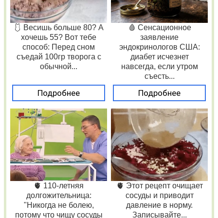
🩱 Весишь больше 80? А
🩸 Сенсационное
хочешь 55? Вот тебе
заявление
способ: Перед сном
эндокринологов США:
съедай 100гр творога с
диабет исчезнет
обычной...
навсегда, если утром
съесть...
Подробнее
Подробнее
🫀 110-летняя
🫀 Этот рецепт очищает
долгожительница:
сосуды и приводит
"Никогда не болею,
давление в норму.
потому что чищу сосуды
Записывайте...