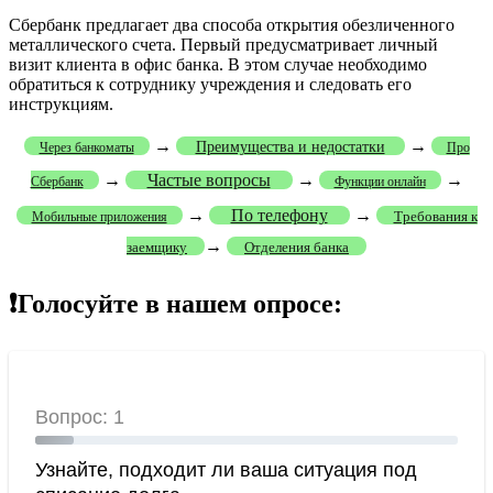
Сбербанк предлагает два способа открытия обезличенного
металлического счета. Первый предусматривает личный
визит клиента в офис банка. В этом случае необходимо
обратиться к сотруднику учреждения и следовать его
инструкциям.
→
→
Преимущества и недостатки
Через банкоматы
Про
→
Частые вопросы
→
→
Сбербанк
Функции онлайн
→
По телефону
→
Требования к
Мобильные приложения
→
заемщику
Отделения банка
❗Голосуйте в нашем опросе: