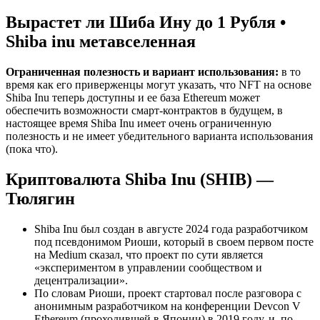
Вырастет ли Шиба Ину до 1 Рубля •
Shiba inu метавселенная
Ограниченная полезность и вариант использования:
в то
время как его приверженцы могут указать, что NFT на основе
Shiba Inu теперь доступны и ее база Ethereum может
обеспечить возможности смарт-контрактов в будущем, в
настоящее время Shiba Inu имеет очень ограниченную
полезность и не имеет убедительного варианта использования
(пока что).
Криптовалюта Shiba Inu (SHIB) —
Тюлягин
Shiba Inu был создан в августе 2024 года разработчиком
под псевдонимом Риоши, который в своем первом посте
на Medium сказал, что проект по сути является
«экспериментом в управлении сообществом и
децентрализации».
По словам Риоши, проект стартовал после разговора с
анонимным разработчиком на конференции Devcon V
Ethereum (проходившей в Японии) в 2019 году, и, по-