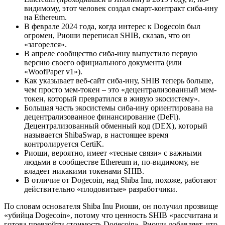
видимому, этот человек создал смарт-контракт сиба-ину
на Ethereum.
В феврале 2024 года, когда интерес к Dogecoin был
огромен, Риоши переписал SHIB, сказав, что он
«загорелся».
В апреле сообщество сиба-ину выпустило первую
версию своего официального документа (или
«WoofPaper v1»).
Как указывает веб-сайт сиба-ину, SHIB теперь больше,
чем просто мем-токен – это «децентрализованный мем-
токен, который превратился в живую экосистему».
Большая часть экосистемы сиба-ину ориентирована на
децентрализованное финансирование (DeFi).
Децентрализованный обменный код (DEX), который
называется ShibaSwap, в настоящее время
контролируется CertiK.
Риоши, вероятно, имеет «тесные связи» с важными
людьми в сообществе Ethereum и, по-видимому, не
владеет никакими токенами SHIB.
В отличие от Dogecoin, над Shiba Inu, похоже, работают
действительно «плодовитые» разработчики.
По словам основателя Shiba Inu Риоши, он получил прозвище
«убийца Dogecoin», потому что ценность SHIB «рассчитана и
готова превзойти стоимость Dogecoin». Риоши добавляет, что