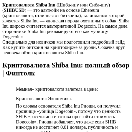
Криптовалюта Shiba Inu
(Шиба-ину или Сиба-ину)
(
SHIBUSD
) — это альткойн на основе Ethereum
(криптовалюта, отличная от биткоина), талисманом которой
является Shiba Inu — японская порода охотничьих собак. Shiba
Inu широко считается альтернативой Dogecoin. На самом деле,
сторонники Shiba Inu рекламируют его как «убийцу
Dogecoin».
Специально для новичков мы подготовили подробный гайд
Как купить биткоин на криптобирже за рубли. Собачка друг
человека обзор криптовалюты Shiba Inu.
Криптовалюта Shiba Inu: полный обзор
| Финтолк
Мемная» криптовалюта взлетела в цене:
Криптовалюта: Экономика.
По словам основателя Shiba Inu Риоши, он получил
прозвище «убийца Dogecoin», потому что ценность
SHIB «рассчитана и готова превзойти стоимость
Dogecoin». Риоши добавляет, что даже если SHIB
никогда не достигнет 0,01 доллара, публичность и