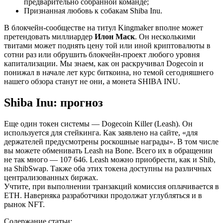
предварительно собранной команде;
Признанная любовь к собакам Shiba Inu.
В блокчейн-сообществе на титул Kingmaker вполне может
претендовать миллиардер
Илон Маск
. Он несколькими
твитами может поднять цену той или иной криптовалюты в
сотни раз или обрушить блокчейн-проект любого уровня
капитализации. Мы знаем, как он раскручивал Dogecoin и
понижал в начале лет курс биткоина, но темой сегодняшнего
нашего обзора станут не они, а монета SHIBA INU.
Shiba Inu: прогноз
Еще один токен системы — Dogecoin Killer (Leash). Он
используется для стейкинга. Как заявлено на сайте, «для
держателей предусмотрены роскошные награды». В том числе
вы можете обменивать Leash на Bone. Всего их в обращении
не так много — 107 646. Leash можно приобрести, как и Shib,
на ShibSwap. Также оба этих токена доступны на различных
централизованных биржах.
Учтите, при выполнении транзакций комиссия оплачивается в
ETH. Наверняка разработчики продолжат углубляться и в
рынок NFT.
Содержание статьи: