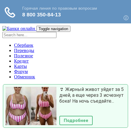
Toggle navigation
Сбербанк
Переводы
Полезное
Кредит
Карты
Форум
Обменник
👙 Жирный живот уйдет за 5
дней, а еще через 3 исчезнут
бока! На ночь съедайте...
Подробнее