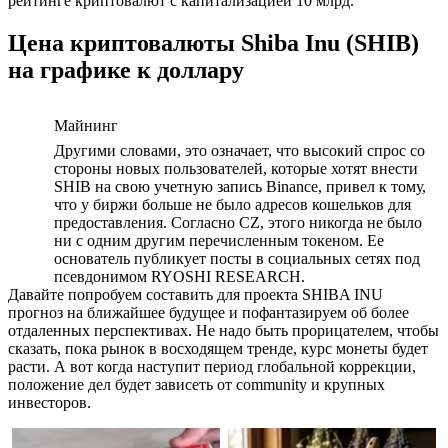
рейтинге криптовалют с капитализацией 10 млрд.
Цена криптовалюты Shiba Inu (SHIB)
на графике к доллару
Майнинг
Другими словами, это означает, что высокий спрос со
стороны новых пользователей, которые хотят внести
SHIB на свою учетную запись Binance, привел к тому,
что у биржи больше не было адресов кошельков для
предоставления. Согласно CZ, этого никогда не было
ни с одним другим перечисленным токеном. Ее
основатель публикует посты в социальных сетях под
псевдонимом RYOSHI RESEARCH.
Давайте попробуем составить для проекта SHIBA INU
прогноз на ближайшее будущее и пофантазируем об более
отдаленных перспективах. Не надо быть прорицателем, чтобы
сказать, пока рынок в восходящем тренде, курс монеты будет
расти. А вот когда наступит период глобальной коррекции,
положение дел будет зависеть от community и крупных
инвесторов.