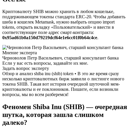
Криптовалюту SHIB можно хранить в любом кошельке,
поддерживающем токены стандарта ERC-20. Чтобы добавить
шиба в кошелек Metamask, нужно выбрать опцию import
tokens, открыть вкладку «Пользовательский» и ввести в
соответствующее поле адрес смарт-контракта:
0x95ad61b0a150d79219dcf64e1e6cc01f0b64c4ce
.
Мнение эксперта
Черноволов Петр Васильевич, старший консультант банка
Если у вас есть вопросы, задавайте их мне.
Задать вопрос эксперту
Обзор и анализ shiba inu (shib) token • В это же время сразу
несколько криптовалютных бирж заявили о листинге нового
токена SHIB. Такая вот история очередной шуточной мем-
криптовалюты и ее поклонников. Пишите, если возникли
вопросы, мы во всем разберемся!
Феномен Shiba Inu (SHIB) — очередная
шутка, которая зашла слишком
далеко?