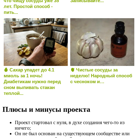
что чищу сосуды уже 35
Записывайте...
лет. Простой способ -
пить...
🩸 Сахар упадет до 4.1
🫀 Чистые сосуды за
ммоль за 1 ночь!
неделю! Народный способ
Диабетикам нужно перед
с чесноком и…
сном выпивать стакан
теплой...
Плюсы и минусы проекта
Проект стартовал с нуля, в духе создания чего-то из
ничего;
Он не был основан на существующем сообществе или