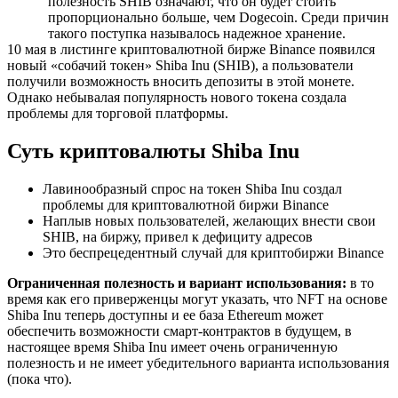
полезность SHIB означают, что он будет стоить
пропорционально больше, чем Dogecoin. Среди причин
такого поступка называлось надежное хранение.
10 мая в листинге криптовалютной бирже Binance появился
новый «собачий токен» Shiba Inu (SHIB), а пользователи
получили возможность вносить депозиты в этой монете.
Однако небывалая популярность нового токена создала
проблемы для торговой платформы.
Суть криптовалюты Shiba Inu
Лавинообразный спрос на токен Shiba Inu создал
проблемы для криптовалютной биржи Binance
Наплыв новых пользователей, желающих внести свои
SHIB, на биржу, привел к дефициту адресов
Это беспрецедентный случай для криптобиржи Binance
Ограниченная полезность и вариант использования:
в то
время как его приверженцы могут указать, что NFT на основе
Shiba Inu теперь доступны и ее база Ethereum может
обеспечить возможности смарт-контрактов в будущем, в
настоящее время Shiba Inu имеет очень ограниченную
полезность и не имеет убедительного варианта использования
(пока что).