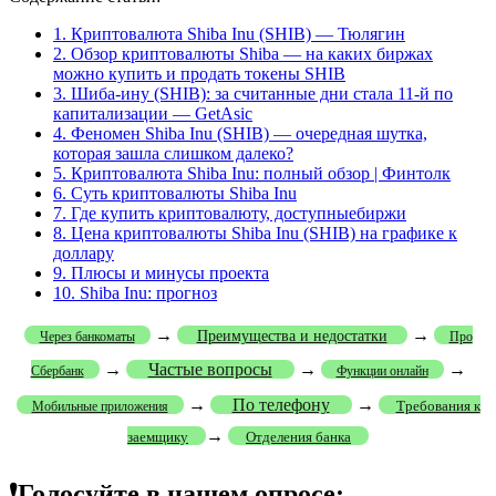
1.
Криптовалюта Shiba Inu (SHIB) — Тюлягин
2.
Обзор криптовалюты Shiba — на каких биржах
можно купить и продать токены SHIB
3.
Шиба-ину (SHIB): за считанные дни стала 11-й по
капитализации — GetAsic
4.
Феномен Shiba Inu (SHIB) — очередная шутка,
которая зашла слишком далеко?
5.
Криптовалюта Shiba Inu: полный обзор | Финтолк
6.
Суть криптовалюты Shiba Inu
7.
Где купить криптовалюту, доступныебиржи
8.
Цена криптовалюты Shiba Inu (SHIB) на графике к
доллару
9.
Плюсы и минусы проекта
10.
Shiba Inu: прогноз
→
→
Преимущества и недостатки
Через банкоматы
Про
→
Частые вопросы
→
→
Сбербанк
Функции онлайн
→
По телефону
→
Требования к
Мобильные приложения
→
заемщику
Отделения банка
❗Голосуйте в нашем опросе: