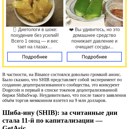
🩱 Диетологи в шоке:
❤️ Вы удивитесь, но это
похудение без усилий!
домашнее средство
Всего 1 овощ — и вес
понижает давление и
тает на глазах…
очищает сосуды...
Подробнее
Подробнее
В частности, на Binance состоялся довольно громкий анонс.
Было сказано, что SHIB представляет собой эксперимент по
созданию децентрализованного сообщества, это конкурент
Dogecoin и первый в списке токенов децентрализованной
биржи ShibaSwap. Неудивительно, что после такого заявления
объём торгов мемкоином взлетел на 9 млн долларов.
Шиба-ину (SHIB): за считанные дни
стала 11-й по капитализации —
GetAsic