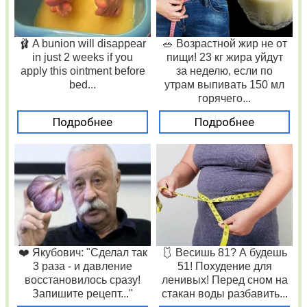
🩰 A bunion will disappear
🥗 Возрастной жир не от
in just 2 weeks if you
пищи! 23 кг жира уйдут
apply this ointment before
за неделю, если по
bed...
утрам выпивать 150 мл
горячего...
Подробнее
Подробнее
❤️ Якубович: "Сделал так
🩱 Весишь 81? А будешь
3 раза - и давление
51! Похудение для
восстановилось сразу!
ленивых! Перед сном на
Запишите рецепт..."
стакан воды разбавить...