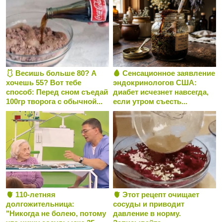
🩱 Весишь больше 80? А
🩸 Сенсационное заявление
хочешь 55? Вот тебе
эндокринологов США:
способ: Перед сном съедай
диабет исчезнет навсегда,
100гр творога с обычной...
если утром съесть...
🫀 110-летняя
🫀 Этот рецепт очищает
долгожительница:
сосуды и приводит
"Никогда не болею, потому
давление в норму.