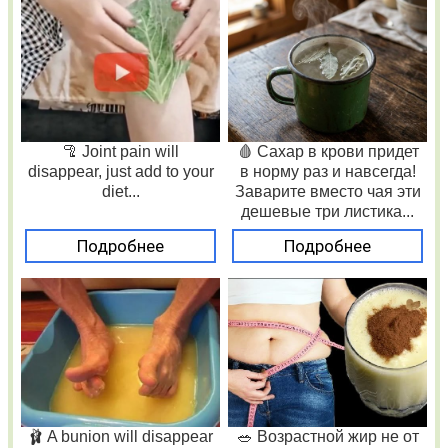
🦿 Joint pain will
🩸 Сахар в крови придет
disappear, just add to your
в норму раз и навсегда!
diet...
Заварите вместо чая эти
дешевые три листика...
Подробнее
Подробнее
🩰 A bunion will disappear
🥗 Возрастной жир не от