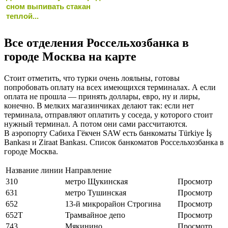
сном выпивать стакан
теплой...
Все отделения Россельхозбанка в
городе Москва на карте
Стоит отметить, что турки очень лояльны, готовы
попробовать оплату на всех имеющихся терминалах. А если
оплата не прошла — принять доллары, евро, ну и лиры,
конечно. В мелких магазинчиках делают так: если нет
терминала, отправляют оплатить у соседа, у которого стоит
нужный терминал. А потом они сами рассчитаются.
В аэропорту Сабиха Гёкчен SAW есть банкоматы Türkiye İş
Bankası и Ziraat Bankası. Список банкоматов Россельхозбанка в
городе Москва.
Название линии
Направление
310
метро Щукинская
Просмотр
631
метро Тушинская
Просмотр
652
13-й микрорайон Строгина
Просмотр
652Т
Трамвайное депо
Просмотр
743
Мякинино
Просмотр