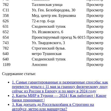
782
Таллинская улица
Просмотр
С11
Ул. Ген. Белобородова, 30
Просмотр
358
Мед. центр им. Бурназяна
Просмотр
626
72-я гор. б-ца
Просмотр
631
Сходненский тупик
Просмотр
652
Ул. Исаковского, 6
Просмотр
654
Проектируемый проезд № 6015
Просмотр
743
Ул. Твардовского, 3
Просмотр
782
Строгинский бульв.
Просмотр
640
метро Тушинская
Просмотр
640
Сходненский тупик
Просмотр
1189
Аносино
Просмотр
Содержание статьи:
1.
Самые гарантированные и разрешенные способы: как
перевести деньги с 11 мая за границу физическому лицу
сейчас из России в Европу и по миру в 2024 году
2.
Карты МИР в Турции — 2024 | Как работают | Какие
банки принимают |
3.
Как доехать до Россельхозбанк в Строгино на
автобусе, метро или маршрутке?