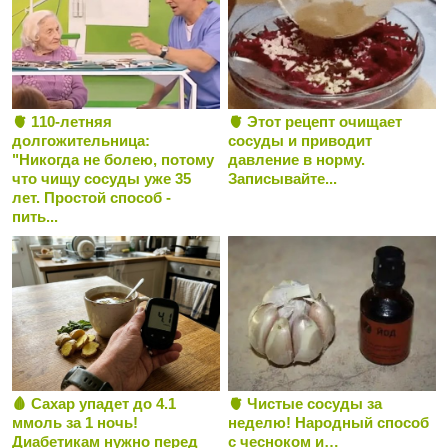
🫀 110-летняя
🫀 Этот рецепт очищает
долгожительница:
сосуды и приводит
"Никогда не болею, потому
давление в норму.
что чищу сосуды уже 35
Записывайте...
лет. Простой способ -
пить...
🩸 Сахар упадет до 4.1
🫀 Чистые сосуды за
ммоль за 1 ночь!
неделю! Народный способ
Диабетикам нужно перед
с чесноком и…