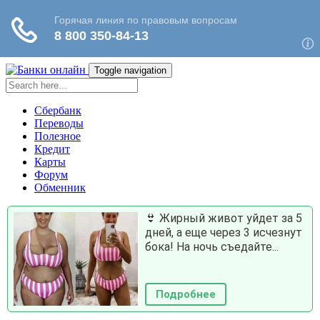
Toggle navigation
Сбербанк
Переводы
Полезное
Кредит
Карты
Форум
Обменник
👙 Жирный живот уйдет за 5
дней, а еще через 3 исчезнут
бока! На ночь съедайте...
Подробнее