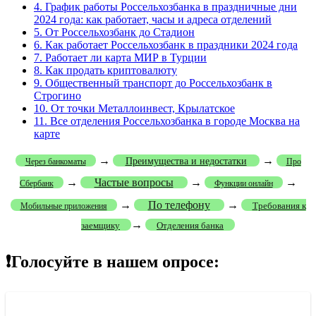
4.
График работы Россельхозбанка в праздничные дни
2024 года: как работает, часы и адреса отделений
5.
От Россельхозбанк до Стадион
6.
Как работает Россельхозбанк в праздники 2024 года
7.
Работает ли карта МИР в Турции
8.
Как продать криптовалюту
9.
Общественный транспорт до Россельхозбанк в
Строгино
10.
От точки Металлоинвест, Крылатское
11.
Все отделения Россельхозбанка в городе Москва на
карте
→
→
Преимущества и недостатки
Через банкоматы
Про
→
Частые вопросы
→
→
Сбербанк
Функции онлайн
→
По телефону
→
Требования к
Мобильные приложения
→
заемщику
Отделения банка
❗Голосуйте в нашем опросе: