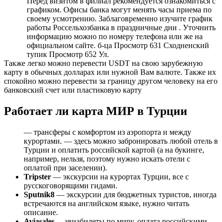
Перед визитом в филиал рекомендуется ознакомиться с
графиком. Офисы банка могут менять часы приема по
своему усмотрению. Заблаговременно изучите график
работы Россельхозбанка в праздничные дни . Уточнить
информацию можно по номеру телефона или же на
официальном сайте. б-ца Просмотр 631 Сходненский
тупик Просмотр 652 Ул.
Также легко можно перевести USDT на свою зарубежную
карту в обычных долларах или нужной Вам валюте. Также их
спокойно можно перевести за границу другом человеку на его
банковский счет или пластиковую карту
Работает ли карта МИР в Турции
— трансферы с комфортом из аэропорта и между
курортами. — здесь можно забронировать любой отель в
Турции и оплатить российской картой (а на букинге,
например, нельзя, поэтому нужно искать отели с
оплатой при заселении).
Tripster
— экскурсии на курортах Турции, все с
русскоговорящими гидами.
Sputnik8
— экскурсии для бюджетных туристов, иногда
встречаются на английском языке, нужно читать
описание.
Aviasales
— авиабилеты по миру, оплата российскими