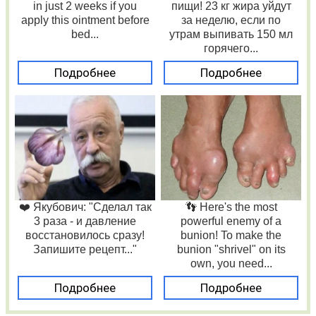
in just 2 weeks if you
пищи! 23 кг жира уйдут
apply this ointment before
за неделю, если по
bed...
утрам выпивать 150 мл
горячего...
Подробнее
Подробнее
❤️ Якубович: "Сделал так
👣 Here's the most
3 раза - и давление
powerful enemy of a
восстановилось сразу!
bunion! To make the
Запишите рецепт..."
bunion "shrivel" on its
own, you need...
Подробнее
Подробнее