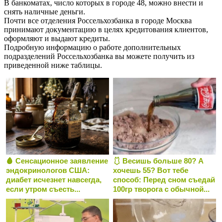
В банкоматах, число которых в городе 48, можно внести и
снять наличные деньги.
Почти все отделения Россельхозбанка в городе Москва
принимают документацию в целях кредитования клиентов,
оформляют и выдают кредиты.
Подробную информацию о работе дополнительных
подразделений Россельхозбанка вы можете получить из
приведенной ниже таблицы.
🩸 Сенсационное заявление
🩱 Весишь больше 80? А
эндокринологов США:
хочешь 55? Вот тебе
диабет исчезнет навсегда,
способ: Перед сном съедай
если утром съесть...
100гр творога с обычной...