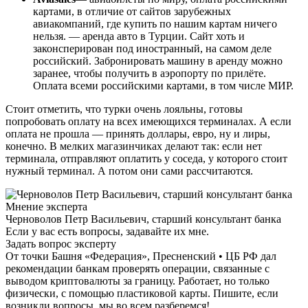
картами, в отличие от сайтов зарубежных
авиакомпаний, где купить по нашим картам ничего
нельзя. — аренда авто в Турции. Сайт хоть и
законсперирован под иностранный, на самом деле
российский. Забронировать машину в аренду можно
заранее, чтобы получить в аэропорту по прилёте.
Оплата всеми российскими картами, в том числе МИР.
Стоит отметить, что турки очень лояльны, готовы
попробовать оплату на всех имеющихся терминалах. А если
оплата не прошла — принять доллары, евро, ну и лиры,
конечно. В мелких магазинчиках делают так: если нет
терминала, отправляют оплатить у соседа, у которого стоит
нужный терминал. А потом они сами рассчитаются.
Мнение эксперта
Черноволов Петр Васильевич, старший консультант банка
Если у вас есть вопросы, задавайте их мне.
Задать вопрос эксперту
От точки Башня «Федерация», Пресненский • ЦБ РФ дал
рекомендации банкам проверять операции, связанные с
выводом криптовалюты за границу. Работает, но только
физически, с помощью пластиковой карты. Пишите, если
возникли вопросы, мы во всем разберемся!