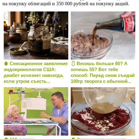
на покупку облигаций и 350 000 рублей на покупку акций.
🩸 Сенсационное заявление
🩱 Весишь больше 80? А
эндокринологов США:
хочешь 55? Вот тебе
диабет исчезнет навсегда,
способ: Перед сном съедай
если утром съесть...
100гр творога с обычной...