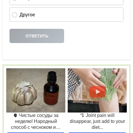
🫀 Чистые сосуды за
🦿 Joint pain will
неделю! Народный
disappear, just add to your
способ с чесноком и…
diet...