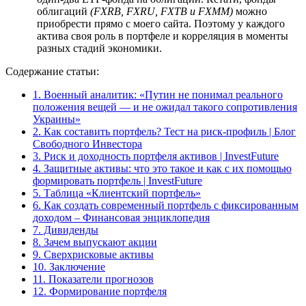
облигаций
(FXRB, FXRU, FXTB и FXMM)
можно
приобрести прямо с моего сайта. Поэтому у каждого
актива своя роль в портфеле и корреляция в моменты
разных стадий экономики.
Содержание статьи:
1.
Военный аналитик: «Путин не понимал реального
положения вещей — и не ожидал такого сопротивления
Украины»
2.
Как составить портфель? Тест на риск-профиль | Блог
Свободного Инвестора
3.
Риск и доходность портфеля активов | InvestFuture
4.
Защитные активы: что это такое и как с их помощью
формировать портфель | InvestFuture
5.
Таблица «Клиентский портфель»
6.
Как создать современный портфель с фиксированным
доходом – Финансовая энциклопедия
7.
Дивиденды
8.
Зачем выпускают акции
9.
Сверхрисковые активы
10.
Заключение
11.
Показатели прогнозов
12.
Формирование портфеля