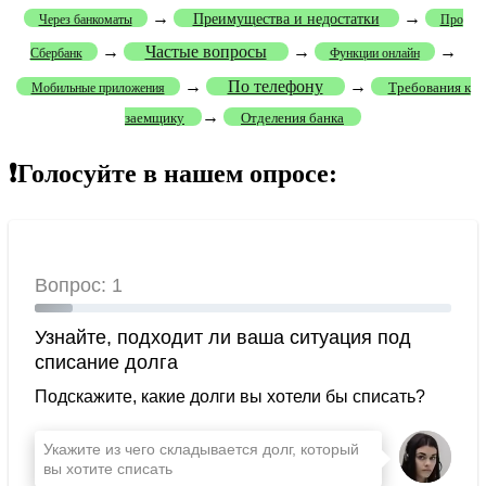
→
→
Преимущества и недостатки
Через банкоматы
Про
→
Частые вопросы
→
→
Сбербанк
Функции онлайн
→
По телефону
→
Требования к
Мобильные приложения
→
заемщику
Отделения банка
❗Голосуйте в нашем опросе: