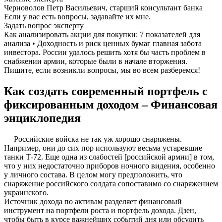
Черноволов Петр Васильевич, старший консультант банка
Если у вас есть вопросы, задавайте их мне.
Задать вопрос эксперту
Как анализировать акции для покупки: 7 показателей для
анализа • Доходность и риск ценных бумаг главная забота
инвестора. России удалось решить хотя бы часть проблем в
снабжении армии, которые были в начале вторжения.
Пишите, если возникли вопросы, мы во всем разберемся!
Как создать современный портфель с
фиксированным доходом – Финансовая
энциклопедия
— Российские войска не так уж хорошо снаряжены.
Например, они до сих пор используют весьма устаревшие
танки Т-72. Еще одна из слабостей [российской армии] в том,
что у них недостаточно приборов ночного видения, особенно
у личного состава. В целом могу предположить, что
снаряжение российского солдата сопоставимо со снаряжением
украинского.
Источник дохода по активам разделяет финансовый
инструмент на портфели роста и портфель дохода. Дзен,
чтобы быть в курсе важнейших событий дня или обсудить