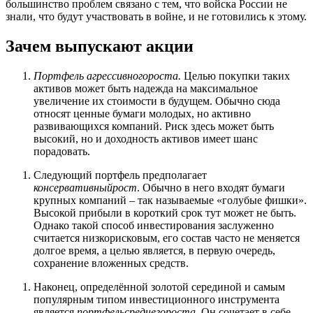
большинство проблем связано с тем, что войска России не
знали, что будут участвовать в войне, и не готовились к этому.
Зачем выпускают акции
Портфель агрессивного
роста.
Целью покупки таких
активов может быть надежда на максимальное
увеличение их стоимости в будущем. Обычно сюда
относят ценные бумаги молодых, но активно
развивающихся компаний. Риск здесь может быть
высокий, но и доходность активов имеет шанс
порадовать.
Следующий портфель предполагает
консервативный
рост
. Обычно в него входят бумаги
крупных компаний – так называемые «голубые фишки».
Высокой прибыли в короткий срок тут может не быть.
Однако такой способ инвестирования заслуженно
считается низкорисковым, его состав часто не меняется
долгое время, а целью является, в первую очередь,
сохранение вложенных средств.
Наконец, определённой золотой серединой и самым
популярным типом инвестиционного инструмента
является
портфель
среднего
роста
. Он сочетает в себе