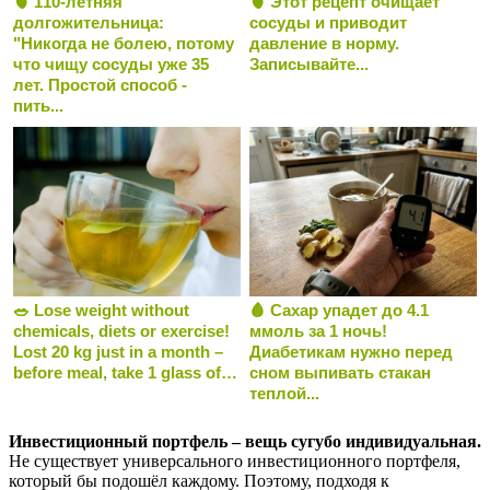
🫀 110-летняя
🫀 Этот рецепт очищает
долгожительница:
сосуды и приводит
"Никогда не болею, потому
давление в норму.
что чищу сосуды уже 35
Записывайте...
лет. Простой способ -
пить...
🥗 Lose weight without
🩸 Сахар упадет до 4.1
chemicals, diets or exercise!
ммоль за 1 ночь!
Lost 20 kg just in a month –
Диабетикам нужно перед
before meal, take 1 glass of…
сном выпивать стакан
теплой...
Инвестиционный портфель – вещь сугубо индивидуальная.
Не существует универсального инвестиционного портфеля,
который бы подошёл каждому. Поэтому, подходя к