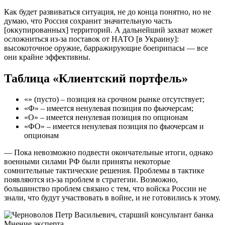
Как будет развиваться ситуация, не до конца понятно, но не
думаю, что Россия сохранит значительную часть
[оккупированных] территорий. А дальнейший захват может
осложниться из-за поставок от НАТО [в Украину]:
высокоточное оружие, барражирующие боеприпасы — все
они крайне эффективны.
Таблица «Клиентский портфель»
«» (пусто) – позиция на срочном рынке отсутствует;
«Ф» – имеется ненулевая позиция по фьючерсам;
«О» – имеется ненулевая позиция по опционам
«ФО» – имеется ненулевая позиция по фьючерсам и
опционам
— Пока невозможно подвести окончательные итоги, однако
военными силами РФ были приняты некоторые
сомнительные тактические решения. Проблемы в тактике
появляются из-за проблем в стратегии. Возможно,
большинство проблем связано с тем, что войска России не
знали, что будут участвовать в войне, и не готовились к этому.
Мнение эксперта