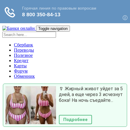
Toggle navigation
Сбербанк
Переводы
Полезное
Кредит
Карты
Форум
Обменник
👙 Жирный живот уйдет за 5
дней, а еще через 3 исчезнут
бока! На ночь съедайте...
Подробнее