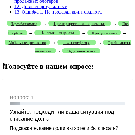
продажных блогеров
12.
Доволен результатами
13.
Ошибка 1. Не продавал криптовалюту.
→
→
Преимущества и недостатки
Через банкоматы
Про
→
Частые вопросы
→
→
Сбербанк
Функции онлайн
→
По телефону
→
Требования к
Мобильные приложения
→
заемщику
Отделения банка
❗Голосуйте в нашем опросе: