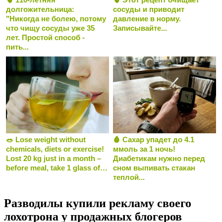
долгожительница:
сосуды и приводит
"Никогда не болею, потому
давление в норму.
что чищу сосуды уже 35
Записывайте...
лет. Простой способ -
пить...
🥗 Lose weight without
🩸 Сахар упадет до 4.1
chemicals, diets or exercise!
ммоль за 1 ночь!
Lost 20 kg just in a month –
Диабетикам нужно перед
before meal, take 1 glass of…
сном выпивать стакан
теплой...
Разводилы купили рекламу своего
лохотрона у продажных блогеров