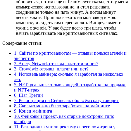
обновиться, потом еще и TeamViewer сказал, что у меня
коммерческое использование, и стал разрешать
соединение только на пять минут. А потом минут
десять ждать. Пришлось ехать на мой завод в мою
комнатку и сидеть там переставлять Виндоус вместо
ужина с женой. У вас будет всего три шага, чтобы
начать зарабатывать на криптовалютных сигналах.
Содержание статьи:
1.
Сайты по криптовалютам — отзывы пользователей и
экспертов
2.
Artery Network отзывы, платят или нет?
3.
Crowdwiz отзывы, платят или нет?
4.
Исповедь майнера: сколько я заработал за несколько
лет.
5.
NFT: реальные отзывы людей о заработке на продаже
и NFT-играх
6.
Шаг Третий
7.
Регистрация на Сейшелах обо всём сразу говорит
8.
Сколько можно было заработать на майнинге
9.
Конец майнинга
10.
Фейковый проект, как старые лохотроны типо
кешбери
11.
Разводилы купили рекламу своего лохотрона у