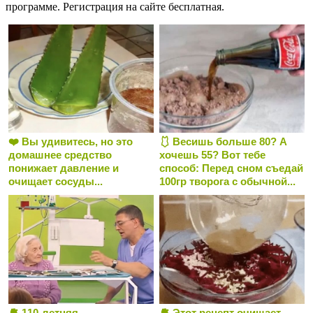
программе. Регистрация на сайте бесплатная.
❤️ Вы удивитесь, но это
🩱 Весишь больше 80? А
домашнее средство
хочешь 55? Вот тебе
понижает давление и
способ: Перед сном съедай
очищает сосуды...
100гр творога с обычной...
🫀 110-летняя
🫀 Этот рецепт очищает