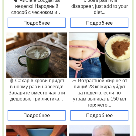
🫀 Чистые сосуды за
🦿 Joint pain will
неделю! Народный
disappear, just add to your
способ с чесноком и…
diet...
Подробнее
Подробнее
🩸 Сахар в крови придет
🥗 Возрастной жир не от
в норму раз и навсегда!
пищи! 23 кг жира уйдут
Заварите вместо чая эти
за неделю, если по
дешевые три листика...
утрам выпивать 150 мл
горячего...
Подробнее
Подробнее