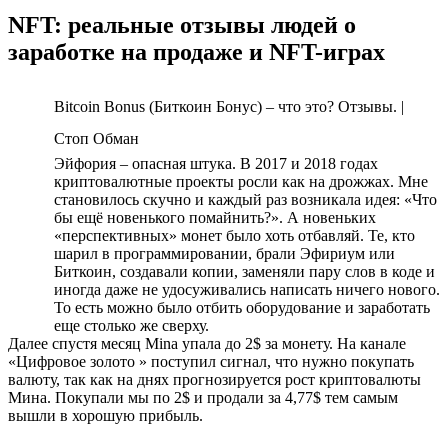
NFT: реальные отзывы людей о
заработке на продаже и NFT-играх
Bitcoin Bonus (Биткоин Бонус) – что это? Отзывы. |
Стоп Обман
Эйфория – опасная штука. В 2017 и 2018 годах
криптовалютные проекты росли как на дрожжах. Мне
становилось скучно и каждый раз возникала идея: «Что
бы ещё новенького помайнить?». А новеньких
«перспективных» монет было хоть отбавляй. Те, кто
шарил в программировании, брали Эфириум или
Биткоин, создавали копии, заменяли пару слов в коде и
иногда даже не удосуживались написать ничего нового.
То есть можно было отбить оборудование и заработать
еще столько же сверху.
Далее спустя месяц Mina упала до 2$ за монету. На канале
«Цифровое золото » поступил сигнал, что нужно покупать
валюту, так как на днях прогнозируется рост криптовалюты
Мина. Покупали мы по 2$ и продали за 4,77$ тем самым
вышли в хорошую прибыль.