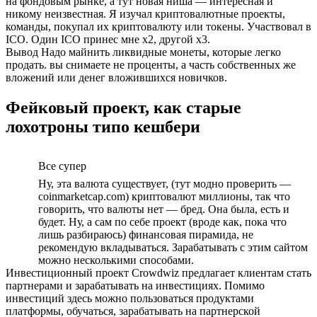
на фондовым рынке, а тут новая ниша — интересная и
никому неизвестная. Я изучал криптовалютные проекты,
команды, покупал их криптовалюту или токены. Участвовал в
ICO. Один ICO принес мне x2, другой x3.
Вывод Надо майнить ликвидные монеты, которые легко
продать. вы снимаете не проценты, а часть собственных же
вложений или денег вложившихся новичков.
Фейковый проект, как старые
лохотроны типо кешбери
Все супер
Ну, эта валюта существует, (тут модно проверить —
coinmarketcap.com) криптовалют миллионы, так что
говорить, что валюты нет — бред. Она была, есть и
будет. Ну, а сам по себе проект (вроде как, пока что
лишь разбираюсь) финансовая пирамида, не
рекомендую вкладываться. Зарабатывать с этим сайтом
можно несколькими способами.
Инвестиционный проект Crowdwiz предлагает клиентам стать
партнерами и зарабатывать на инвестициях. Помимо
инвестиций здесь можно пользоваться продуктами
платформы, обучаться, зарабатывать на партнерской