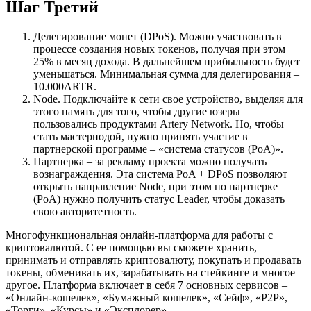
Шаг Третий
Делегирование монет (DPoS). Можно участвовать в
процессе создания новых токенов, получая при этом
25% в месяц дохода. В дальнейшем прибыльность будет
уменьшаться. Минимальная сумма для делегирования –
10.000ARTR.
Node. Подключайте к сети свое устройство, выделяя для
этого память для того, чтобы другие юзеры
пользовались продуктами Artery Network. Но, чтобы
стать мастернодой, нужно принять участие в
партнерской программе – «система статусов (PoA)».
Партнерка – за рекламу проекта можно получать
вознаграждения. Эта система PoA + DPoS позволяют
открыть направление Node, при этом по партнерке
(PoA) нужно получить статус Leader, чтобы доказать
свою авторитетность.
Многофункциональная онлайн-платформа для работы с
криптовалютой. С ее помощью вы сможете хранить,
принимать и отправлять криптовалюту, покупать и продавать
токены, обменивать их, зарабатывать на стейкинге и многое
другое. Платформа включает в себя 7 основных сервисов –
«Онлайн-кошелек», «Бумажный кошелек», «Сейф», «Р2Р»,
«Торги», «Курсы» и «Эксплорер».