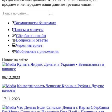
продаем и не передаем ваши данные третьим лицам.
❓
Возможности банкомата
❗
Плюсы и минусы
💒
Сбербанк онлайн
💲
Вопросы и ответы
💻
Через интернет
💸
Мобильные приложения
Новое на сайте
Купить Яндекс Деньги в Украине • Безопасность в
юmoney
06.12.2023
Конвертировать Чешские Кроны в Рубли • Другие
валюты
17.11.2023
Что Делать Если Списали Деньги с Карты Сбербанка
Без Моего Согласия за Подписку Гугл Плей • Причины для