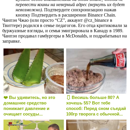
перевести коины на неверный адрес (вернуть их будет
невозможно).
Подтвердите синхронизацию нажав
кнопку Подтвердить в расширении Binance Chain.
Чанпэн Чжао (или просто “CZ”, аккаунт @cz_binance в
Твиттере) родился в семье педагогов. Его отца критиковали за
буржуазные взгляды, и семья эмигрировала в Канаду в 1989.
Чанпэн продавал гамбургеры в McDonalds, и подрабатывал на
заправке.
❤️ Вы удивитесь, но это
🩱 Весишь больше 80? А
домашнее средство
хочешь 55? Вот тебе
понижает давление и
способ: Перед сном съедай
очищает сосуды...
100гр творога с обычной...