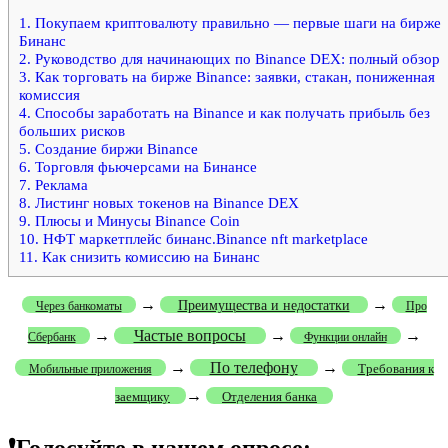
1.
Покупаем криптовалюту правильно — первые шаги на бирже
Бинанс
2.
Руководство для начинающих по Binance DEX: полный обзор
3.
Как торговать на бирже Binance: заявки, стакан, пониженная
комиссия
4.
Способы заработать на Binance и как получать прибыль без
больших рисков
5.
Создание биржи Binance
6.
Торговля фьючерсами на Бинансе
7.
Реклама
8.
Листинг новых токенов на Binance DEX
9.
Плюсы и Минусы Binance Coin
10.
НФТ маркетплейс бинанс.Binance nft marketplace
11.
Как снизить комиссию на Бинанс
→
→
Преимущества и недостатки
Через банкоматы
Про
→
Частые вопросы
→
→
Сбербанк
Функции онлайн
→
По телефону
→
Требования к
Мобильные приложения
→
заемщику
Отделения банка