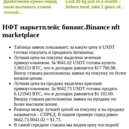
Диабетикам нужно перед
Lost 20 kg just in a month –
сном выпивать стакан
before meal, take 1 glass of…
теплой...
НФТ маркетплейс бинанс.Binance nft
marketplace
Таблица заявок показывает, за какую цену в USDT
готовы покупать и продавать биткоины;
Лучшая цена на покупку выделена зеленым
прямоугольником. За 9041.02 USDT готовы купить
1.965153 BTC, что в долларах равняется $17 766.98.
Внизу стакана расположены заявки на покупку по более
низким ценам.
Лучшая цена на продажу выделена красным
прямоугольником. За 9042.73 USDT готовы продать
0.121943 BTC, что в долларах равняется $1 102.69.
Вверху стакана расположены заявки на продажу по
более высоким ценам.
Разница между лучшей ценой на покупку и на продажу
называется – СПРЕД. В нашем примере спред равен
9042.73-9041.02 = $1.71.
В самой середине стакана мы видим цену последней