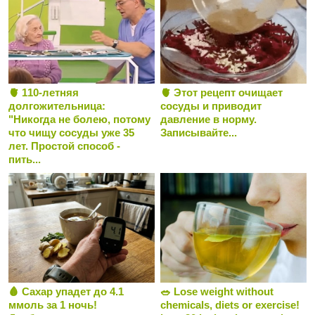
🫀 110-летняя
🫀 Этот рецепт очищает
долгожительница:
сосуды и приводит
"Никогда не болею, потому
давление в норму.
что чищу сосуды уже 35
Записывайте...
лет. Простой способ -
пить...
🩸 Сахар упадет до 4.1
🥗 Lose weight without
ммоль за 1 ночь!
chemicals, diets or exercise!