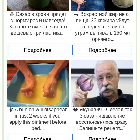
🩸 Сахар в крови придет
🥗 Возрастной жир не от
в норму раз и навсегда!
пищи! 23 кг жира уйдут
Заварите вместо чая эти
за неделю, если по
дешевые три листика...
утрам выпивать 150 мл
горячего...
Подробнее
Подробнее
🩰 A bunion will disappear
❤️ Якубович: "Сделал так
in just 2 weeks if you
3 раза - и давление
apply this ointment before
восстановилось сразу!
bed...
Запишите рецепт..."
Подробнее
Подробнее