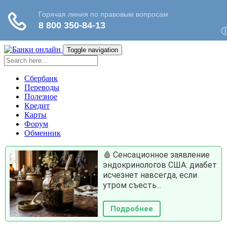
Toggle navigation
Сбербанк
Переводы
Полезное
Кредит
Карты
Форум
Обменник
🩸 Сенсационное заявление
эндокринологов США: диабет
исчезнет навсегда, если
утром съесть...
Подробнее