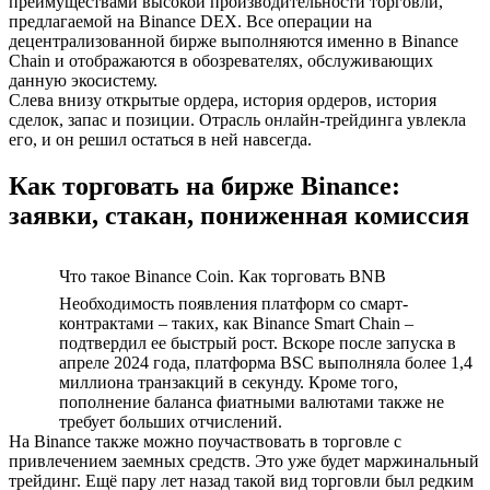
преимуществами высокой производительности торговли,
предлагаемой на Binance DEX. Все операции на
децентрализованной бирже выполняются именно в Binance
Chain и отображаются в обозревателях, обслуживающих
данную экосистему.
Слева внизу открытые ордера, история ордеров, история
сделок, запас и позиции. Отрасль онлайн-трейдинга увлекла
его, и он решил остаться в ней навсегда.
Как торговать на бирже Binance:
заявки, стакан, пониженная комиссия
Что такое Binance Coin. Как торговать BNB
Необходимость появления платформ со смарт-
контрактами – таких, как Binance Smart Chain –
подтвердил ее быстрый рост. Вскоре после запуска в
апреле 2024 года, платформа BSC выполняла более 1,4
миллиона транзакций в секунду. Кроме того,
пополнение баланса фиатными валютами также не
требует больших отчислений.
На Binance также можно поучаствовать в торговле с
привлечением заемных средств. Это уже будет маржинальный
трейдинг. Ещё пару лет назад такой вид торговли был редким