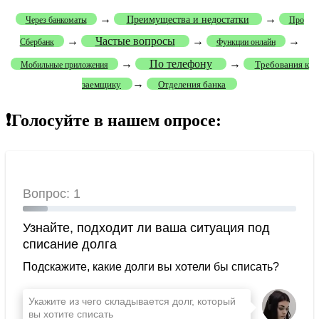
→
→
Преимущества и недостатки
Через банкоматы
Про
→
Частые вопросы
→
→
Сбербанк
Функции онлайн
→
По телефону
→
Требования к
Мобильные приложения
→
заемщику
Отделения банка
❗Голосуйте в нашем опросе: