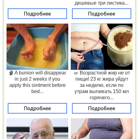
дешевые три листика...
Подробнее
Подробнее
🩰 A bunion will disappear
🥗 Возрастной жир не от
in just 2 weeks if you
пищи! 23 кг жира уйдут
apply this ointment before
за неделю, если по
bed...
утрам выпивать 150 мл
горячего...
Подробнее
Подробнее