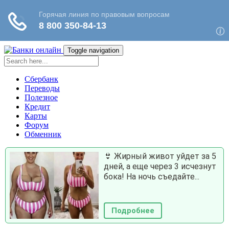
Toggle navigation
Сбербанк
Переводы
Полезное
Кредит
Карты
Форум
Обменник
👙 Жирный живот уйдет за 5
дней, а еще через 3 исчезнут
бока! На ночь съедайте...
Подробнее