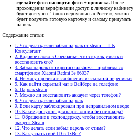
сделайте фото паспорта: фото + прописка.
После
прохождения верификации доступ к личному кабинету
будет доступен. Только вернувшись в Россию, можно
будет получить готовую карточку и самому придумать
пароль.
Содержание статьи:
1.
Что делать, если забыл пароль от steam — ПК
Консультант
2.
Кодовое слово в Сбербанке: что это, как узнать и
восстановить его?
3.
Забыл пароль от скрытого альбома – проблема со
смартфоном Xiaomi Redmi 3s 66037
4.
Не могу прочитать сообщения из скрытой переписки
5.
Как найти скрытый чат в Вайбере на телефоне
6.
Пароль steam
7.
Можно ли восстановить аккаунт через телефон?
8.
Что делать, если забыл пароль
9.
Если карту заблокировали при неправильном вводе
10.
Какие доступны для карты опции без пин-кода?
11.
Обращение в техподдержку, чтобы восстановить
аккаунт Steam
12.
Что делать если забыл пароль от стима?
13.
Как узнать свой ID в 1xBet?