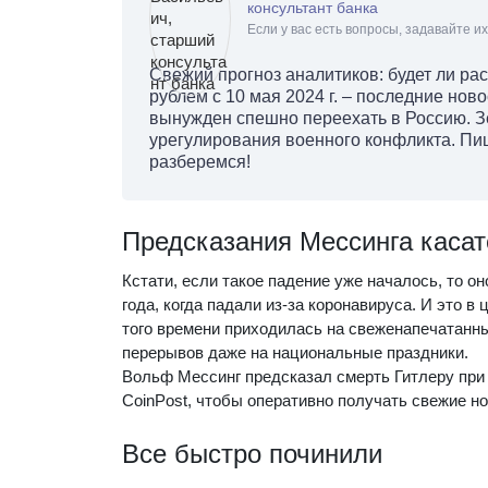
консультант банка
Если у вас есть вопросы, задавайте их
Свежий прогноз аналитиков: будет ли ра
рублем с 10 мая 2024 г. – последние нов
вынужден спешно переехать в Россию. З
урегулирования военного конфликта. Пиш
разберемся!
Предсказания Мессинга касат
Кстати, если такое падение уже началось, то он
года, когда падали из-за коронавируса. И это в
того времени приходилась на свеженапечатанн
перерывов даже на национальные праздники.
Вольф Мессинг предсказал смерть Гитлеру при 
CoinPost, чтобы оперативно получать свежие но
Все быстро починили