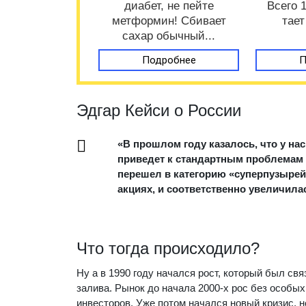
диабет, не пейте
Всего 
метформин! Сбивает
тает
сахар обычный...
Подробнее
П
Эдгар Кейси о России
«В прошлом году казалось, что у на
приведет к стандартным проблемам 
перешел в категорию «суперпузырей»
акциях, и соответственно увеличила
Что тогда происходило?
Ну а в 1990 году начался рост, который был св
залива. Рынок до начала 2000-х рос без особы
инвесторов. Уже потом начался новый кризис, н