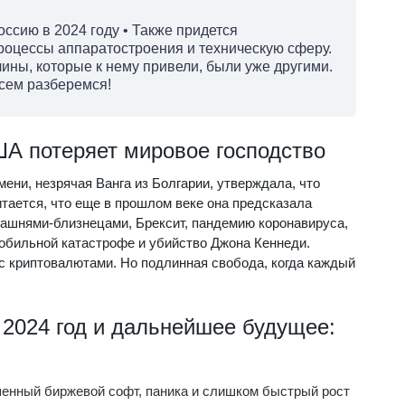
ссию в 2024 году • Также придется
роцессы аппаратостроения и техническую сферу.
чины, которые к нему привели, были уже другими.
всем разберемся!
ША потеряет мировое господство
ени, незрячая Ванга из Болгарии, утверждала, что
тается, что еще в прошлом веке она предсказала
ашнями-близнецами, Брексит, пандемию коронавируса,
обильной катастрофе и убийство Джона Кеннеди.
 с криптовалютами. Но подлинная свобода, когда каждый
 2024 год и дальнейшее будущее:
шенный биржевой софт, паника и слишком быстрый рост