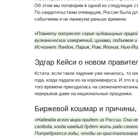
Об этом мы поговорим в одной из следующих ст
По свидетельствам очевидцев, Россия была для
событиями и не паникуем раньше времени.
«Планету потрясет серия чудовищных природн
вулканических извержений, цунами, подъемов и
Исчезнет Лондон, Париж, Рим, Япония, Нью-Йо
Эдгар Кейси о новом правите
Кстати, если такое падение уже началось, то он
года, когда падали из-за коронавируса. И это в
того времени приходилась на свеженапечатанн
перерывов даже на национальные праздники.
Биржевой кошмар и причины,
«Надежда всего мира придет из России. Она н
свобода, когда каждый будет жить ради своег
Потребуются годы, чтобы он кристаллизовался