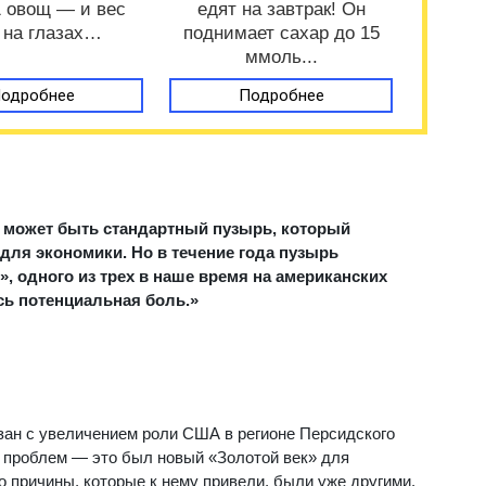
1 овощ — и вес
едят на завтрак! Он
 на глазах…
поднимает сахар до 15
ммоль...
одробнее
Подробнее
с может быть стандартный пузырь, который
для экономики. Но в течение года пузырь
, одного из трех в наше время на американских
сь потенциальная боль.»
язан с увеличением роли США в регионе Персидского
х проблем — это был новый «Золотой век» для
о причины, которые к нему привели, были уже другими.