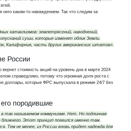
атей.
 него каким-то наваждением. Так что следим за
ых катаклизмов: землетрясений, наводнений,
 опусканий суши, которые изменят облик Земли.
рк, Калифорния, часть других американских штатов».
ле России
о вернет стоимость акций на уровень дна в марте 2024
 целом справедливо, потому что огромная доля роста с
ые доллары, которые ФРС выпускала в режиме 24/7 без
 его породившие
е в так называемом коммунизме. Нет. Но подлинная
о ближнего. Этот принцип появился именно там.
. Тем не менее, из России вновь придет надежда для