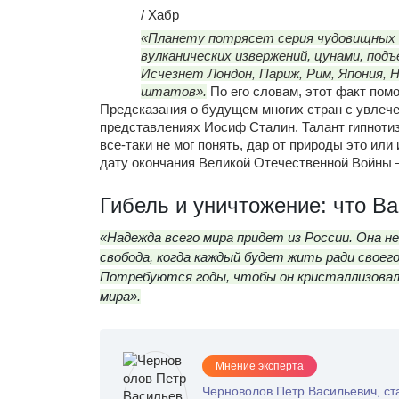
/ Хабр
«Планету потрясет серия чудовищных п
вулканических извержений, цунами, подъ
Исчезнет Лондон, Париж, Рим, Япония, 
штатов».
По его словам, этот факт пом
Предсказания о будущем многих стран с увлече
представлениях Иосиф Сталин. Талант гипнотиз
все-таки не мог понять, дар от природы это ил
дату окончания Великой Отечественной Войны –
Гибель и уничтожение: что Ва
«Надежда всего мира придет из России. Она н
свобода, когда каждый будет жить ради своег
Потребуются годы, чтобы он кристаллизовался
мира».
Мнение эксперта
Черноволов Петр Васильевич, с